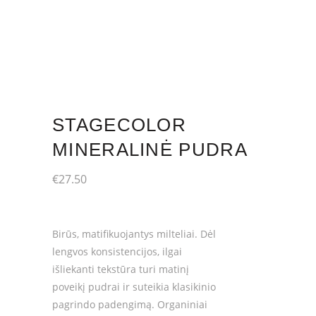
STAGECOLOR
MINERALINĖ PUDRA
€
27.50
Birūs, matifikuojantys milteliai. Dėl
lengvos konsistencijos, ilgai
išliekanti tekstūra turi matinį
poveikį pudrai ir suteikia klasikinio
pagrindo padengimą. Organiniai