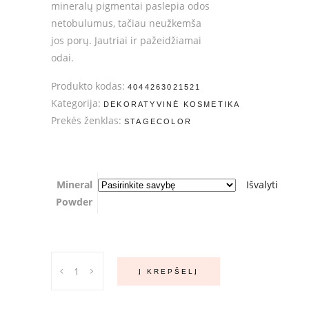
mineralų pigmentai paslepia odos
netobulumus, tačiau neužkemša
jos porų. Jautriai ir pažeidžiamai
odai.
Produkto kodas:
4044263021521
Kategorija:
DEKORATYVINĖ KOSMETIKA
Prekės ženklas:
STAGECOLOR
Mineral
Išvalyti
Powder
STAGECOLOR
Į KREPŠELĮ
Mineralinė
pudra