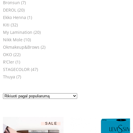
Bronsun
(7)
DEROL
(20)
Ekko Henna
(1)
Kiti
(32)
My Lamination
(20)
Nikk Mole
(10)
Okmakeup&Brows
(2)
OKO
(22)
R’Cler
(1)
STAGECOLOR
(47)
Thuya
(7)
SALE