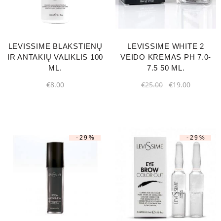
LEVISSIME BLAKSTIENŲ
LEVISSIME WHITE 2
IR ANTAKIŲ VALIKLIS 100
VEIDO KREMAS РН 7.0-
ML.
7.5 50 ML.
€
8.00
€
25.00
€
19.00
-29%
-29%