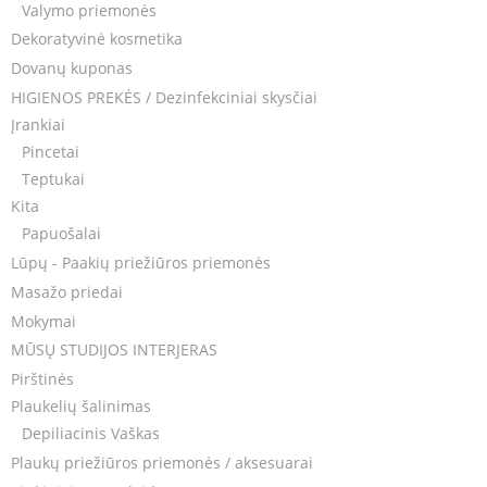
Valymo priemonės
Dekoratyvinė kosmetika
Dovanų kuponas
HIGIENOS PREKĖS / Dezinfekciniai skysčiai
Įrankiai
Pincetai
Teptukai
Kita
Papuošalai
Lūpų - Paakių priežiūros priemonės
Masažo priedai
Mokymai
MŪSŲ STUDIJOS INTERJERAS
Pirštinės
Plaukelių šalinimas
Depiliacinis Vaškas
Plaukų priežiūros priemonės / aksesuarai