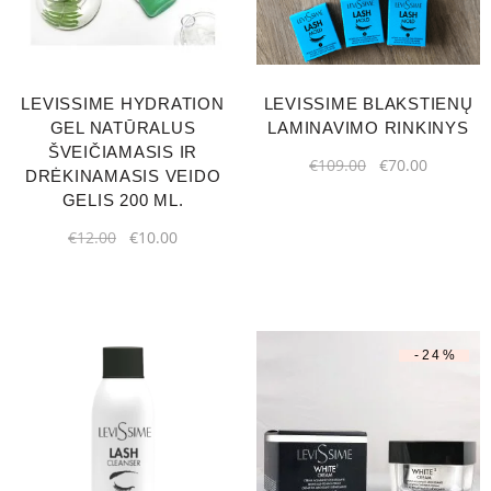
LEVISSIME HYDRATION
LEVISSIME BLAKSTIENŲ
GEL NATŪRALUS
LAMINAVIMO RINKINYS
ŠVEIČIAMASIS IR
€
109.00
€
70.00
DRĖKINAMASIS VEIDO
GELIS 200 ML.
€
12.00
€
10.00
-24%