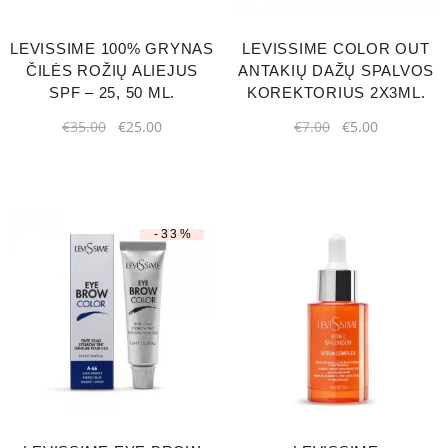
LEVISSIME 100% GRYNAS
LEVISSIME COLOR OUT
ČILĖS ROŽIŲ ALIEJUS
ANTAKIŲ DAŽŲ SPALVOS
SPF – 25, 50 ML.
KOREKTORIUS 2X3ML.
€
35.00
€
25.00
€
7.00
€
5.00
-33%