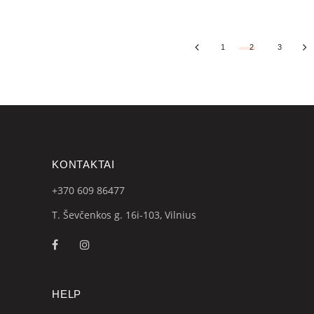
1
2
3
KONTAKTAI
+370 609
86477
T. Ševčenkos g. 16i-103, Vilnius
HELP