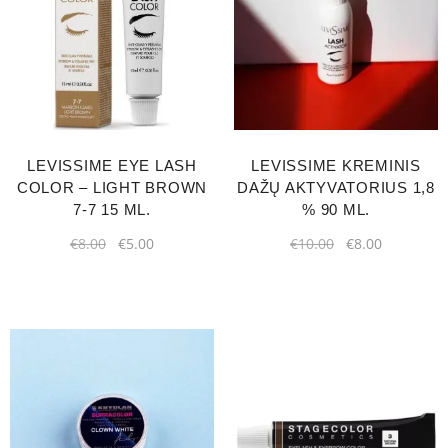
LEVISSIME EYE LASH
LEVISSIME KREMINIS
COLOR – LIGHT BROWN
DAŽŲ AKTYVATORIUS 1,8
7-7 15 ML.
% 90 ML.
€
8.00
€
5.00
€
10.00
€
8.00