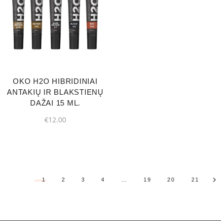
OKO H2O HIBRIDINIAI
ANTAKIŲ IR BLAKSTIENŲ
DAŽAI 15 ML.
€
12.00
1
2
3
4
…
19
20
21