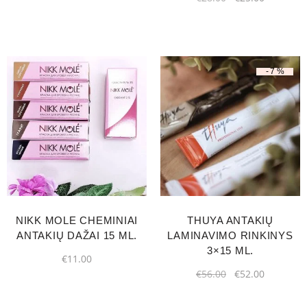
-7%
NIKK MOLE CHEMINIAI
THUYA ANTAKIŲ
ANTAKIŲ DAŽAI 15 ML.
LAMINAVIMO RINKINYS
3×15 ML.
€
11.00
€
56.00
€
52.00