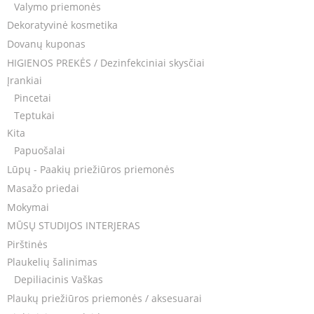
Valymo priemonės
Dekoratyvinė kosmetika
Dovanų kuponas
HIGIENOS PREKĖS / Dezinfekciniai skysčiai
Įrankiai
Pincetai
Teptukai
Kita
Papuošalai
Lūpų - Paakių priežiūros priemonės
Masažo priedai
Mokymai
MŪSŲ STUDIJOS INTERJERAS
Pirštinės
Plaukelių šalinimas
Depiliacinis Vaškas
Plaukų priežiūros priemonės / aksesuarai