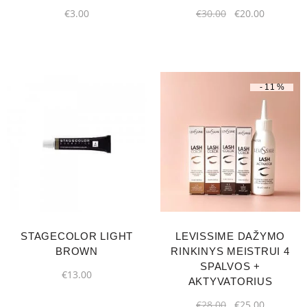
€
3.00
€
30.00
€
20.00
-11%
STAGECOLOR LIGHT
LEVISSIME DAŽYMO
BROWN
RINKINYS MEISTRUI 4
SPALVOS +
€
13.00
AKTYVATORIUS
€
28.00
€
25.00