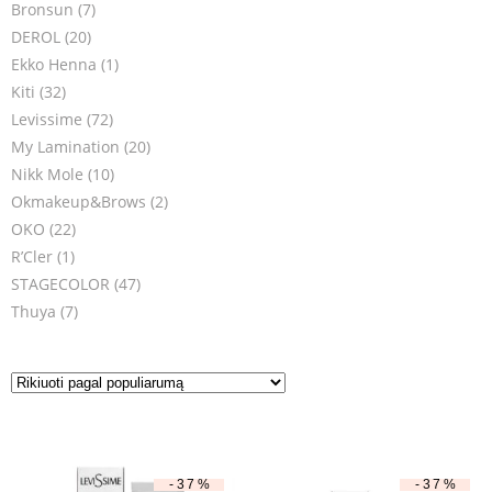
Bronsun
(7)
DEROL
(20)
Ekko Henna
(1)
Kiti
(32)
Levissime
(72)
My Lamination
(20)
Nikk Mole
(10)
Okmakeup&Brows
(2)
OKO
(22)
R’Cler
(1)
STAGECOLOR
(47)
Thuya
(7)
-37%
-37%