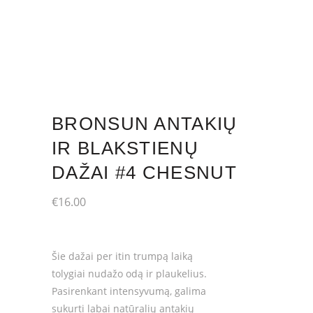
BRONSUN ANTAKIŲ
IR BLAKSTIENŲ
DAŽAI #4 CHESNUT
€
16.00
Šie dažai per itin trumpą laiką
tolygiai nudažo odą ir plaukelius.
Pasirenkant intensyvumą, galima
sukurti labai natūralių antakių