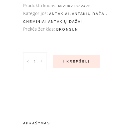
Produkto kodas:
4620021332476
Kategorijos:
,
,
ANTAKIAI
ANTAKIŲ DAŽAI
CHEMINIAI ANTAKIŲ DAŽAI
Prekės ženklas:
BRONSUN
Bronsun
Į KREPŠELĮ
antakių
ir
blakstienų
dažai
#4
CHESNUT
quantity
APRAŠYMAS