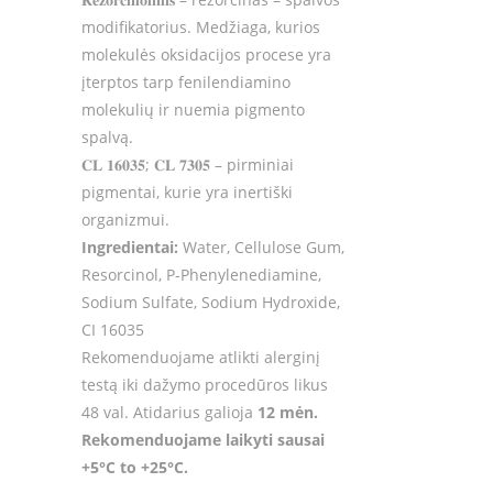
modifikatorius. Medžiaga, kurios
molekulės oksidacijos procese yra
įterptos tarp fenilendiamino
molekulių ir nuemia pigmento
spalvą.
𝐂𝐋
𝟏𝟔𝟎𝟑𝟓
;
𝐂𝐋
𝟕𝟑𝟎𝟓
– pirminiai
pigmentai, kurie yra inertiški
organizmui.
Ingredientai:
Water, Cellulose Gum,
Resorcinol, P-Phenylenediamine,
Sodium Sulfate, Sodium Hydroxide,
CI 16035
Rekomenduojame atlikti alerginį
testą iki dažymo procedūros likus
48 val. Atidarius galioja
12 mėn.
Rekomenduojame laikyti sausai
+5°C to +25°C.