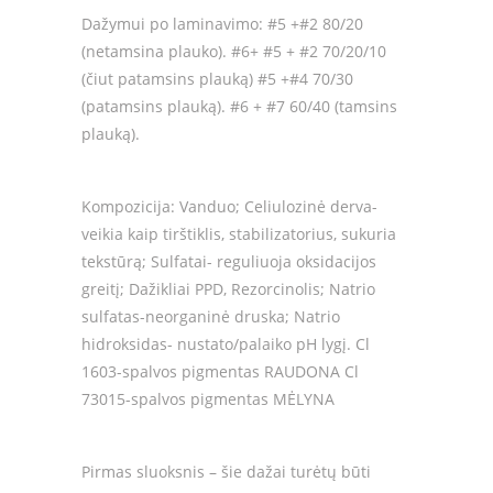
Dažymui po laminavimo: #5 +#2 80/20
(netamsina plauko). #6+ #5 + #2 70/20/10
(čiut patamsins plauką) #5 +#4 70/30
(patamsins plauką). #6 + #7 60/40 (tamsins
plauką).
Kompozicija: Vanduo; Celiulozinė derva-
veikia kaip tirštiklis, stabilizatorius, sukuria
tekstūrą; Sulfatai- reguliuoja oksidacijos
greitį; Dažikliai PPD, Rezorcinolis; Natrio
sulfatas-neorganinė druska; Natrio
hidroksidas- nustato/palaiko pH lygį. Cl
1603-spalvos pigmentas RAUDONA Cl
73015-spalvos pigmentas MĖLYNA
Pirmas sluoksnis – šie dažai turėtų būti