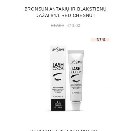
BRONSUN ANTAKIŲ IR BLAKSTIENŲ
DAŽAI #4.1 RED CHESNUT
Original
Current
€
17.00
€
13.00
price
price
was:
is:
€17.00.
€13.00.
-37%