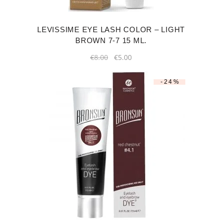
LEVISSIME EYE LASH COLOR – LIGHT
BROWN 7-7 15 ML.
Original
Current
€
8.00
€
5.00
price
price
was:
is:
€8.00.
€5.00.
-24%