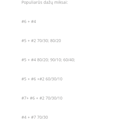
Populiarūs dažų miksai:
#6 + #4
#5 + #2 70/30; 80/20
#5 + #4 80/20; 90/10; 60/40;
#5 + #6 +#2 60/30/10
#7+ #6 + #2 70/30/10
#4 + #7 70/30