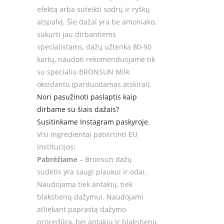
efektą arba suteikti sodrų ir ryškų
atspalvį. Šie dažai yra be amoniako,
sukurti jau dirbantiems
specialistams, dažų užtenka 80-90
kartų, naudoti rekomenduojame tik
su specialiu BRONSUN Milk
oksidantu (parduodamas atskirai).
Nori pasužinoti paslaptis kaip
dirbame su šiais dažais?
Susitinkame Instagram paskyroje.
Visi ingredientai patvirtinti EU
institucijos:
Pabrėžiame
– Bronsun dažų
sudėtis yra saugi plaukui ir odai.
Naudojama tiek antakių, tiek
blakstienų dažymui. Naudojami
atliekant paprastą dažymo
procedūrą, bei antakių ir blakstienų