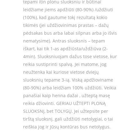
tepami itin plonu sluoksniu ir būtinai
leidžiame jiems apdžiūti (80-90%) /uždžiuti
(100%), kad gautume tokį rezultatą kokio
tikimės (jei uždžiovinimas prastas – dažų
pėdsakas bus arba labai silpnas arba jo išvis
nematysime). Antras sluoksnis – tepam
iškart, kai tik 1-as apdžiūsta/uždžiūva (2-
4min). Sluoksniuojam dažus tose vietose, kur
reikia sustiprinti spalvą. Jei matome, jog
neužtenka kai kuriose vietose dviejų
sluoksnių tepame 3-ią. Viską apdžioviname
(80-90%) arba leidžiam 100% uždžiūti. Veikia
panašiai kaip henna dažai , užteptą masę
reikia džiovinti. GERIAU UŽTEPTI PLONĄ
SLUOKSNĮ, bet TOLYGŲ. Jei užtepsite per
tirštą sluoksnį, gali uždžiūti netolygiai, o tai
reiškia jog ir Jūsų kontūras bus netolygus.