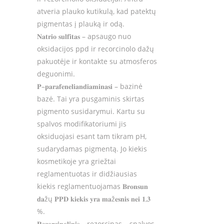
atveria plauko kutikulą, kad patektų
pigmentas į plauką ir odą.
𝐍𝐚𝐭𝐫𝐢𝐨
𝐬𝐮𝐥𝐟𝐢𝐭𝐚𝐬
– apsaugo nuo
oksidacijos ppd ir recorcinolo dažų
pakuotėje ir kontakte su atmosferos
deguonimi.
𝐏
–
𝐩𝐚𝐫𝐚𝐟𝐞𝐧𝐞𝐥𝐢𝐚𝐧𝐝𝐢𝐚𝐦𝐢𝐧𝐚𝐬𝐢
– bazinė
bazė. Tai yra pusgaminis skirtas
pigmento susidarymui. Kartu su
spalvos modifikatoriumi jis
oksiduojasi esant tam tikram pH,
sudarydamas pigmentą. Jo kiekis
kosmetikoje yra griežtai
reglamentuotas ir didžiausias
kiekis reglamentuojamas
𝐁𝐫𝐨𝐧𝐬𝐮𝐧
𝐝𝐚
žų
𝐏𝐏𝐃
𝐤𝐢𝐞𝐤𝐢𝐬
𝐲𝐫𝐚
𝐦𝐚
ž
𝐞𝐬𝐧𝐢𝐬
𝐧𝐞𝐢
𝟏
,
𝟑
%.
𝐑𝐞𝐳𝐨𝐫𝐜𝐢𝐧𝐨𝐥𝐢𝐧𝐢𝐬
– rezorcinas – spalvos