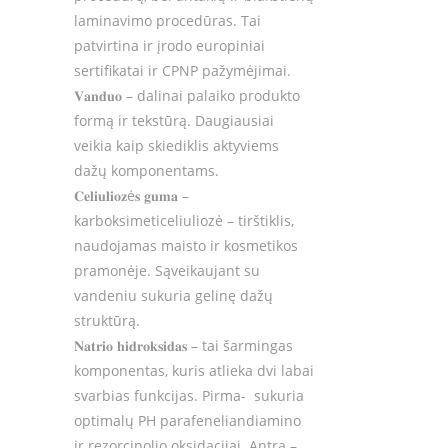
laminavimo procedūras. Tai
patvirtina ir įrodo europiniai
sertifikatai ir CPNP pažymėjimai.
𝐕𝐚𝐧𝐝𝐮𝐨
– dalinai palaiko produkto
formą ir tekstūrą. Daugiausiai
veikia kaip skiediklis aktyviems
dažų komponentams.
𝐂𝐞𝐥𝐢𝐮𝐥𝐢𝐨𝐳
ė
𝐬
𝐠𝐮𝐦𝐚
–
karboksimeticeliuliozė – tirštiklis,
naudojamas maisto ir kosmetikos
pramonėje. Sąveikaujant su
vandeniu sukuria gelinę dažų
struktūrą.
𝐍𝐚𝐭𝐫𝐢𝐨
𝐡𝐢𝐝𝐫𝐨𝐤𝐬𝐢𝐝𝐚𝐬
– tai šarmingas
komponentas, kuris atlieka dvi labai
svarbias funkcijas. Pirma-
sukuria
optimalų PH parafeneliandiamino
ir rezorcinolio oksidacijai. Antra –