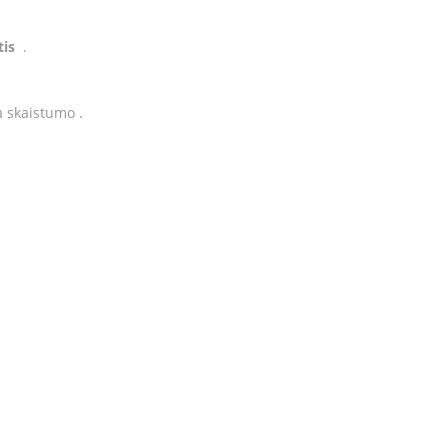
tis
.
a skaistumo .