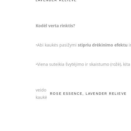
LAVENDER RELIEVE
Kodėl verta rinktis?
•Abi kaukės pasižymi
stipriu drėkinimo efektu
i
•Viena suteikia švytėjimo ir skaistumo (rožė), kit
veido
ROSE ESSENCE, LAVENDER RELIEVE
kaukė