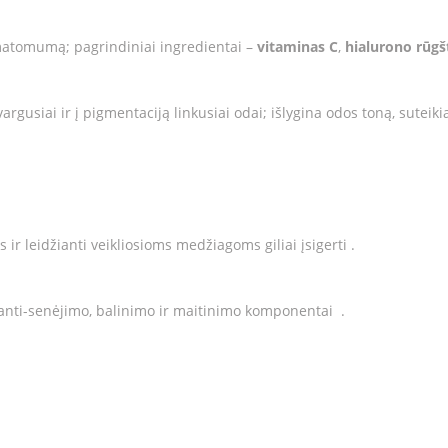
 matomumą; pagrindiniai ingredientai –
vitaminas C
,
hialurono rūgš
rgusiai ir į pigmentaciją linkusiai odai; išlygina odos toną, suteiki
s ir leidžianti veikliosioms medžiagoms giliai įsigerti .
 anti-senėjimo, balinimo ir maitinimo komponentai
.