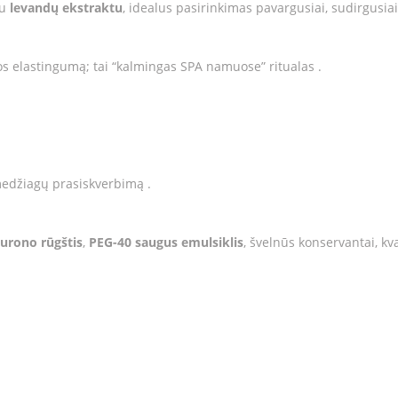
su
levandų ekstraktu
, idealus pasirinkimas pavargusiai, sudirgusiai
odos elastingumą; tai “kalmingas SPA namuose” ritualas .
 medžiagų prasiskverbimą .
lurono rūgštis
,
PEG-40 saugus emulsiklis
, švelnūs konservantai, k