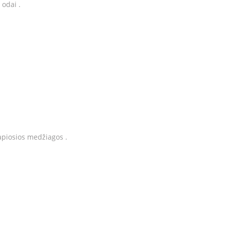
 odai .
vapiosios medžiagos .