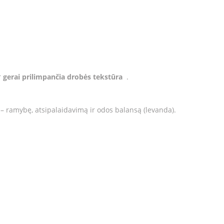
r
gerai prilimpančia drobės tekstūra
.
a – ramybę, atsipalaidavimą ir odos balansą (levanda).