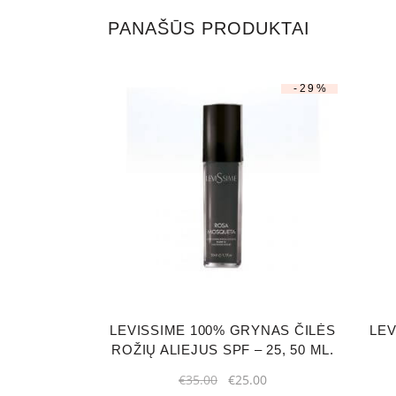
PANAŠŪS PRODUKTAI
-29%
LEVISSIME 100% GRYNAS ČILĖS
LEV
ROŽIŲ ALIEJUS SPF – 25, 50 ML.
Original
Current
€
35.00
€
25.00
price
price