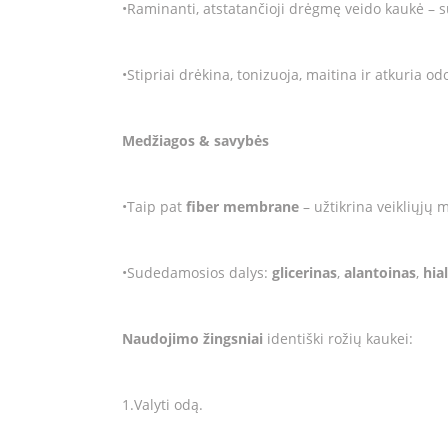
•Raminanti, atstatančioji drėgmę veido kaukė – 
•Stipriai drėkina, tonizuoja, maitina ir atkuria 
Medžiagos & savybės
•Taip pat
fiber membrane
– užtikrina veikliųjų
•Sudedamosios dalys:
glicerinas
,
alantoinas
,
hia
Naudojimo žingsniai
identiški rožių kaukei:
1.Valyti odą.