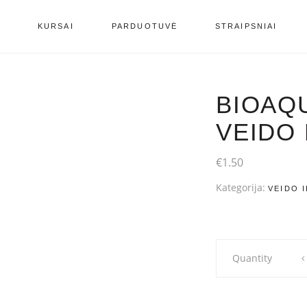
S
KURSAI
PARDUOTUVĖ
STRAIPSNIAI
BIOAQ
VEIDO
€
1.50
Kategorija:
VEIDO 
Bioaqua
Quantity
lakštinė
veido
kaukė