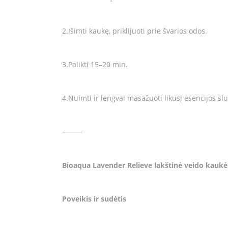
2.Išimti kaukę, priklijuoti prie švarios odos.
3.Palikti 15–20 min.
4.Nuimti ir lengvai masažuoti likusį esencijos slu
⸻
Bioaqua Lavender Relieve lakštinė veido kaukė
Poveikis ir sudėtis