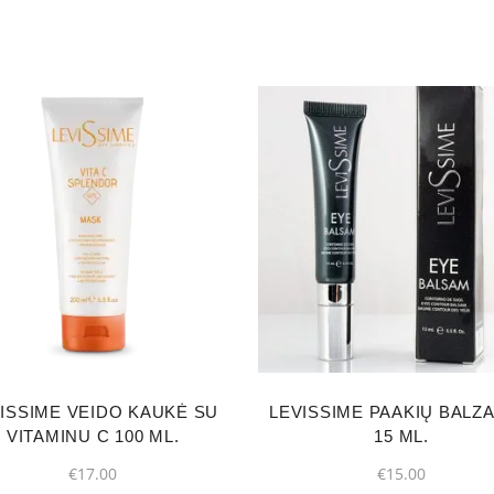
ISSIME VEIDO KAUKĖ SU
LEVISSIME PAAKIŲ BALZ
VITAMINU C 100 ML.
15 ML.
€
17.00
€
15.00