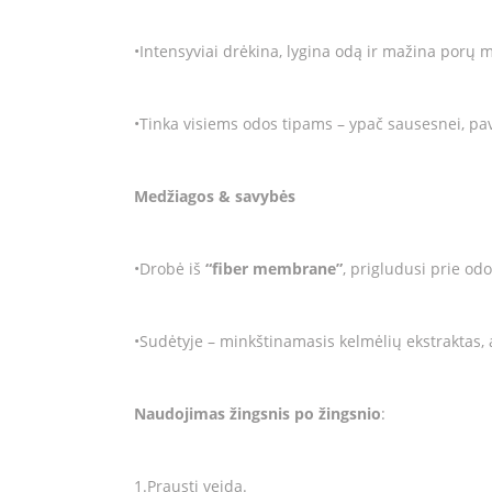
•Intensyviai drėkina, lygina odą ir mažina porų
•Tinka visiems odos tipams – ypač sausesnei, pava
Medžiagos & savybės
•Drobė iš
“fiber membrane”
, prigludusi prie odo
•Sudėtyje – minkštinamasis kelmėlių ekstraktas,
Naudojimas žingsnis po žingsnio
:
1.Prausti veidą.