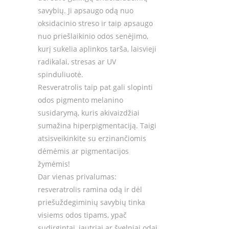
savybių. Ji apsaugo odą nuo
oksidacinio streso ir taip apsaugo
nuo priešlaikinio odos senėjimo,
kurį sukelia aplinkos tarša, laisvieji
radikalai, stresas ar UV
spinduliuotė.
Resveratrolis taip pat gali slopinti
odos pigmento melanino
susidarymą, kuris akivaizdžiai
sumažina hiperpigmentaciją. Taigi
atsisveikinkite su erzinančiomis
dėmėmis ar pigmentacijos
žymėmis!
Dar vienas privalumas:
resveratrolis ramina odą ir dėl
priešuždegiminių savybių tinka
visiems odos tipams, ypač
sudirgintai, jautriai ar švelniai odai.