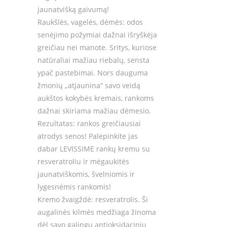
jaunatvišką gaivumą!
Raukšlės, vagelės, dėmės: odos
senėjimo požymiai dažnai išryškėja
greičiau nei manote. Sritys, kuriose
natūraliai mažiau riebalų, sensta
ypač pastebimai. Nors dauguma
žmonių „atjaunina“ savo veidą
aukštos kokybės kremais, rankoms
dažnai skiriama mažiau dėmesio.
Rezultatas: rankos greičiausiai
atrodys senos! Palepinkite jas
dabar LEVISSIME rankų kremu su
resveratroliu ir mėgaukitės
jaunatviškomis, švelniomis ir
lygesnėmis rankomis!
Kremo žvaigždė: resveratrolis. Ši
augalinės kilmės medžiaga žinoma
dėl savo galingų antioksidacinių