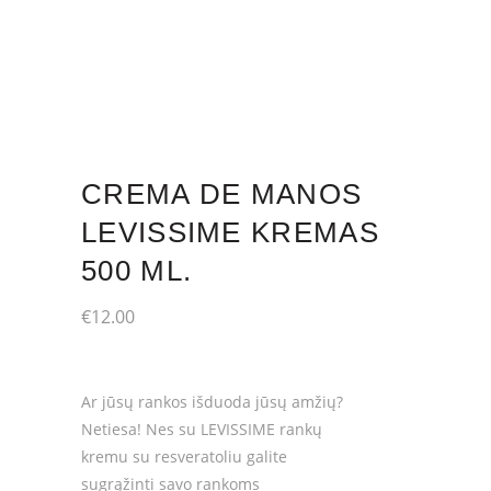
CREMA DE MANOS
LEVISSIME KREMAS
500 ML.
€
12.00
Ar jūsų rankos išduoda jūsų amžių?
Netiesa! Nes su LEVISSIME rankų
kremu su resveratoliu galite
sugrąžinti savo rankoms