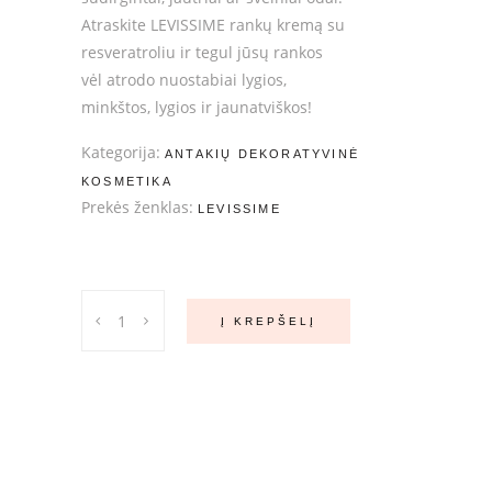
Atraskite LEVISSIME rankų kremą su
resveratroliu ir tegul jūsų rankos
vėl atrodo nuostabiai lygios,
minkštos, lygios ir jaunatviškos!
Kategorija:
ANTAKIŲ DEKORATYVINĖ
KOSMETIKA
Prekės ženklas:
LEVISSIME
Crema
Į KREPŠELĮ
de
manos
levissime
kremas
500
ml.