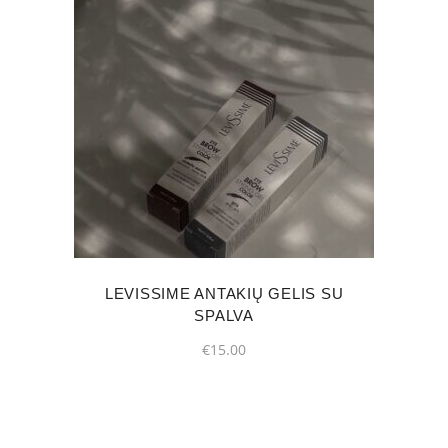
This
product
has
multiple
variants.
The
options
may
LEVISSIME ANTAKIŲ GELIS SU
be
SPALVA
chosen
€
15.00
on
the
product
page