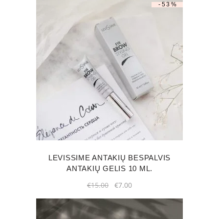
-53%
LEVISSIME ANTAKIŲ BESPALVIS
ANTAKIŲ GELIS 10 ML.
Original
Current
€
15.00
€
7.00
price
price
was:
is:
€15.00.
€7.00.