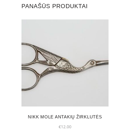
quantity
PANAŠŪS PRODUKTAI
NIKK MOLE ANTAKIŲ ŽIRKLUTĖS
€
12.00