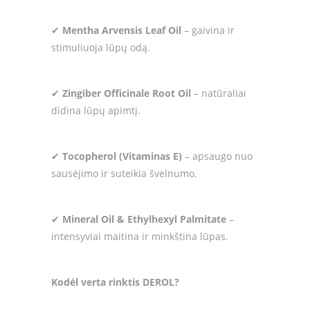
✔
Mentha Arvensis Leaf Oil
– gaivina ir
stimuliuoja lūpų odą.
✔
Zingiber Officinale Root Oil
– natūraliai
didina lūpų apimtį.
✔
Tocopherol (Vitaminas E)
– apsaugo nuo
sausėjimo ir suteikia švelnumo.
✔
Mineral Oil & Ethylhexyl Palmitate
–
intensyviai maitina ir minkština lūpas.
Kodėl verta rinktis DEROL?