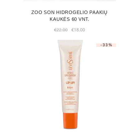
ZOO SON HIDROGELIO PAAKIŲ
KAUKĖS 60 VNT.
Original
Current
€
22.00
€
18.00
price
price
was:
is:
€22.00.
€18.00.
-33%