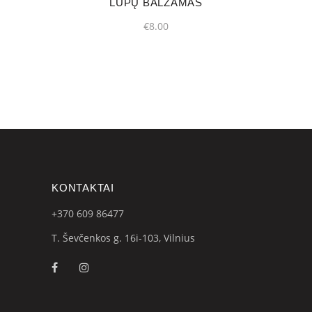
LŪPŲ BALZAMAS
chosen
€
8.00
on
the
product
page
KONTAKTAI
+370 609
86477
T. Ševčenkos g. 16i-103, Vilnius