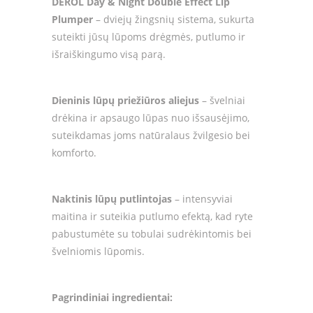
DEROL Day & Night Double Effect Lip
Plumper
– dviejų žingsnių sistema, sukurta
suteikti jūsų lūpoms drėgmės, putlumo ir
išraiškingumo visą parą.
Dieninis lūpų priežiūros aliejus
– švelniai
drėkina ir apsaugo lūpas nuo išsausėjimo,
suteikdamas joms natūralaus žvilgesio bei
komforto.
Naktinis lūpų putlintojas
– intensyviai
maitina ir suteikia putlumo efektą, kad ryte
pabustumėte su tobulai sudrėkintomis bei
švelniomis lūpomis.
Pagrindiniai ingredientai: