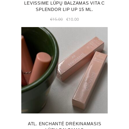
LEVISSIME LŪPŲ BALZAMAS VITA C
SPLENDOR LIP UP 15 ML.
Original
Current
€
15.00
€
10.00
price
price
was:
is:
€15.00.
€10.00.
This
product
has
multiple
variants.
The
options
may
ATL. ENCHANTÉ DRĖKINAMASIS
be