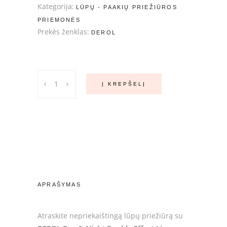
Kategorija:
LŪPŲ - PAAKIŲ PRIEŽIŪROS
PRIEMONĖS
Prekės ženklas:
DEROL
DEROL
Į KREPŠELĮ
Dvigubo
poveikio
lūpų
priežiūros
ir
putlinimo
rinkinys
quantity
APRAŠYMAS
Atraskite nepriekaištingą lūpų priežiūrą su