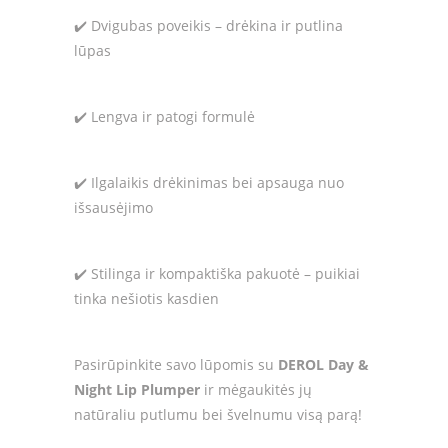
✔️ Dvigubas poveikis – drėkina ir putlina
lūpas
✔️ Lengva ir patogi formulė
✔️ Ilgalaikis drėkinimas bei apsauga nuo
išsausėjimo
✔️ Stilinga ir kompaktiška pakuotė – puikiai
tinka nešiotis kasdien
Pasirūpinkite savo lūpomis su
DEROL Day &
Night Lip Plumper
ir mėgaukitės jų
natūraliu putlumu bei švelnumu visą parą!