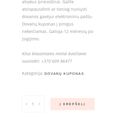
atvykus procedūrai. Galite
atsispausdinti ar tiesiog nusiųsti
dovanos gavėjui elektroniniu paštu.
Dovanų kuponas į pinigus
nekeičiamas. Galioja 12 mėnesių po
įsigijimo.
Kilus klausimams mielai kviečiame
susisiekti: +370 609 86477
Kategorija:
DOVANŲ KUPONAS
DOVANŲ
Į KREPŠELĮ
KUPONAS
50€
quantity