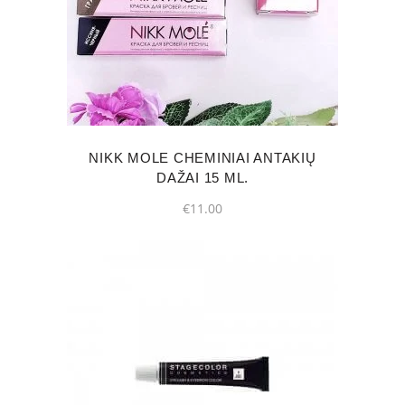
product
has
multiple
variants.
The
options
may
NIKK MOLE CHEMINIAI ANTAKIŲ
be
DAŽAI 15 ML.
chosen
€
11.00
on
the
product
page