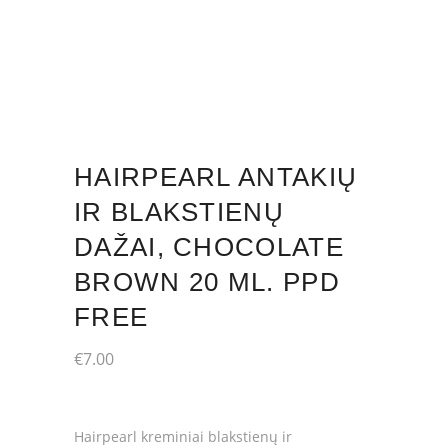
HAIRPEARL ANTAKIŲ
IR BLAKSTIENŲ
DAŽAI, CHOCOLATE
BROWN 20 ML. PPD
FREE
€
7.00
Hairpearl kreminiai blakstienų ir