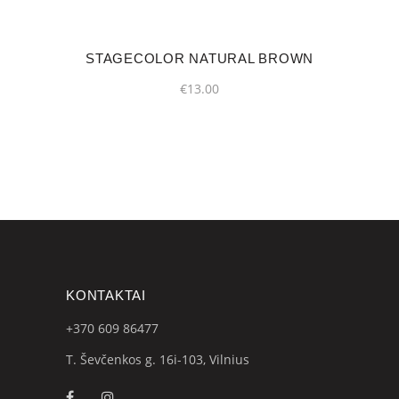
STAGECOLOR NATURAL BROWN
€
13.00
KONTAKTAI
+370 609
86477
T. Ševčenkos g. 16i-103, Vilnius