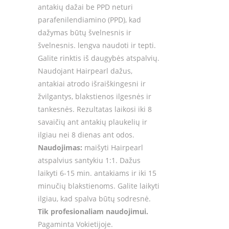
antakių dažai be PPD neturi
parafenilendiamino (PPD), kad
dažymas būtų švelnesnis ir
švelnesnis. lengva naudoti ir tepti.
Galite rinktis iš daugybės atspalvių.
Naudojant Hairpearl dažus,
antakiai atrodo išraiškingesni ir
žvilgantys, blakstienos ilgesnės ir
tankesnės. Rezultatas laikosi iki 8
savaičių ant antakių plaukelių ir
ilgiau nei 8 dienas ant odos.
Naudojimas:
maišyti Hairpearl
atspalvius santykiu 1:1. Dažus
laikyti 6-15 min. antakiams ir iki 15
minučių blakstienoms. Galite laikyti
ilgiau, kad spalva būtų sodresnė.
Tik profesionaliam naudojimui.
Pagaminta Vokietijoje.