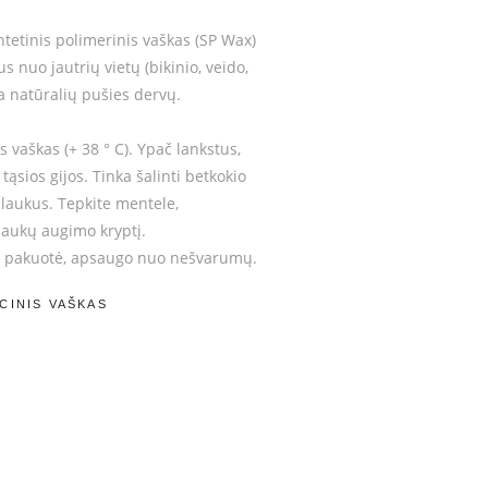
ntetinis polimerinis vaškas (SP Wax)
us nuo jautrių vietų (bikinio, veido,
a natūralių pušies dervų.
vaškas (+ 38 ° C). Ypač lankstus,
tąsios gijos. Tinka šalinti betkokio
plaukus. Tepkite mentele,
laukų augimo kryptį.
ti pakuotė, apsaugo nuo nešvarumų.
ACINIS VAŠKAS
I