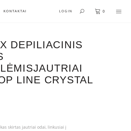
LOGIN
KONTAKTAI
0
X DEPILIACINIS
S
LĖMISJAUTRIAI
OP LINE CRYSTAL
as skirtas jautriai odai, linkusiai į