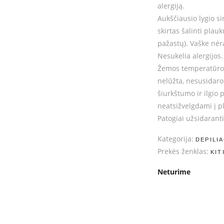
alergiją.
Aukščiausio lygio si
skirtas šalinti plauk
pažastų). Vaške nėr
Nesukelia alergijos.
Žemos temperatūros 
nelūžta, nesusidaro 
šiurkštumo ir ilgio 
neatsižvelgdami į p
Patogiai užsidaran
Kategorija:
DEPILI
Prekės ženklas:
KIT
Neturime