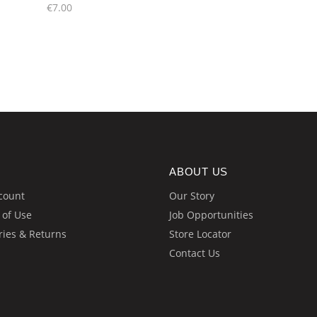
chosen
€
7.00
on
the
product
page
ABOUT US
count
Our Story
 of Use
Job Opportunities
ries & Returns
Store Locator
Contact Us