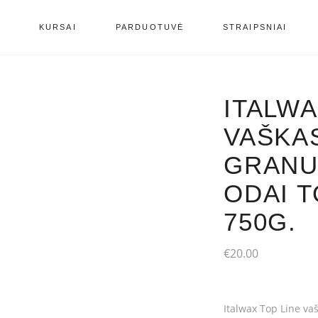
S
KURSAI
PARDUOTUVĖ
STRAIPSNIAI
ITALWA
VAŠKA
GRANU
ODAI T
750G.
€
20.00
Italwax Top Line vašk