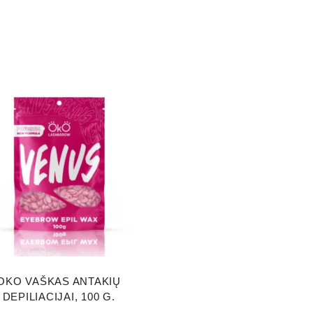
This
product
has
multiple
variants.
The
options
OKO VAŠKAS ANTAKIŲ
may
DEPILIACIJAI, 100 G.
be