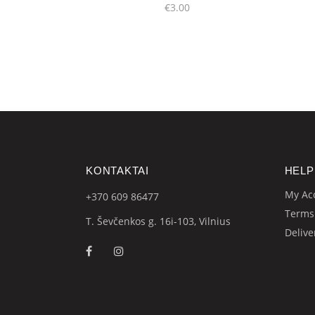
€
3.00
KONTAKTAI
HELP
My Ac
+370 609
86477
Terms
T. Ševčenkos g. 16i-103, Vilnius
Delive