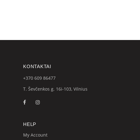
was:
is:
€10.00.
€6.00.
KONTAKTAI
+370 609
86477
T. Ševčenkos g. 16i-103, Vilnius
HELP
My Account