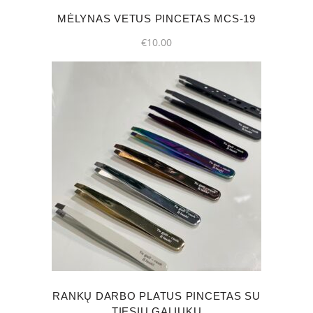
MĖLYNAS VETUS PINCETAS MCS-19
€
10.00
This
product
has
multiple
variants.
The
options
may
RANKŲ DARBO PLATUS PINCETAS SU
be
TIESIU GALIUKU