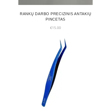
options
may
RANKŲ DARBO PRECIZINIS ANTAKIŲ
be
PINCETAS
chosen
€
15.00
on
the
product
page