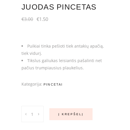
JUODAS PINCETAS
Original
Current
€
3.00
€
1.50
price
price
was:
is:
€3.00.
€1.50.
Puikiai tinka pešioti tiek antakių apačią,
tiek vidurį.
Tikslus galiukas leisiantis pašalinti net
pačius trumpiausius plaukelius.
Kategorija:
PINCETAI
Juodas
Į KREPŠELĮ
pincetas
quantity