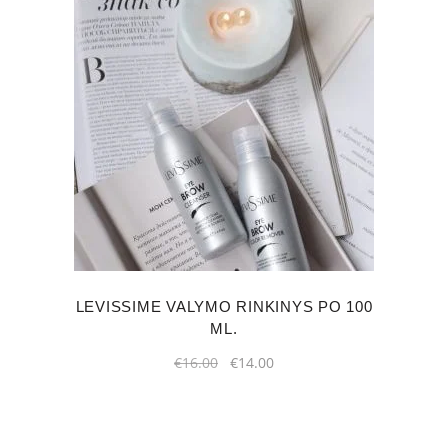
LEVISSIME VALYMO RINKINYS PO 100
ML.
Original
Current
€
16.00
€
14.00
price
price
was:
is:
€16.00.
€14.00.