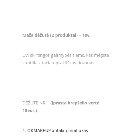
Maža dėžutė (2 produktai)
–
10€
Dvi skirtingos galimybės tiems, kas mėgsta
subtilias, tačiau praktiškas dovanas.
DĖŽUTĖ NR.1
(įprasta krepšelio vertė
18eur.)
OKMAKEUP antakių muiliukas