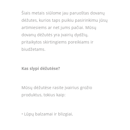
Šiais metais siūlome jau paruoštas dovanų
dėžutes, kurios taps puikiu pasirinkimu jūsų
artimiesiems ar net jums pačiai. Mūsų
dovanų dėžutės yra įvairių dydžių,
pritaikytos skirtingiems poreikiams ir
biudžetams.
Kas slypi dėžutėse?
Mūsų dėžutėse rasite įvairius grožio
produktus, tokius kaip:
• Lūpų balzamai ir blizgiai,