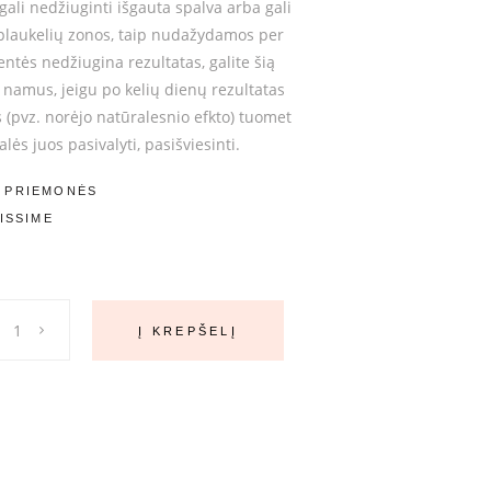
 gali nedžiuginti išgauta spalva arba gali
š plaukelių zonos, taip nudažydamos per
entės nedžiugina rezultatas, galite šią
į namus, jeigu po kelių dienų rezultatas
s (pvz. norėjo natūralesnio efkto) tuomet
lės juos pasivalyti, pasišviesinti.
 PRIEMONĖS
ISSIME
Į KREPŠELĮ