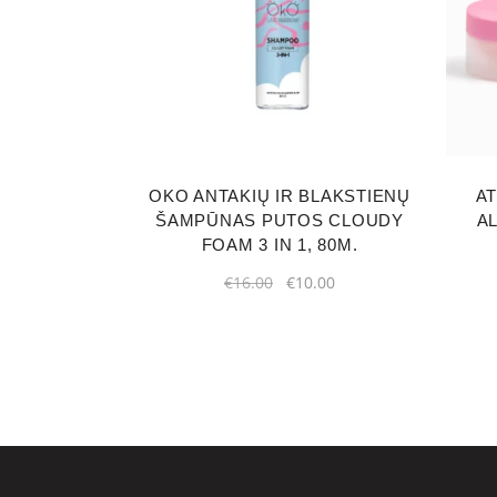
OKO ANTAKIŲ IR BLAKSTIENŲ
A
ŠAMPŪNAS PUTOS CLOUDY
AL
FOAM 3 IN 1, 80M.
Original
Current
€
16.00
€
10.00
price
price
was:
is:
€16.00.
€10.00.