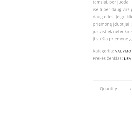
tamsiai, per juodai,
išeiti per daug vir
daug odos. Jeigu kli
priemonę įduot jai 
jos vistiek netenkin
ji su šia priemone ga
Kategorija:
VALYMO
Prekės ženklas:
LEV
LeviSsime
Quantity
Antakių
dažų
valymo
servetėlė
quantity