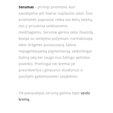
Serumas
– pirmoji priemonė, kuri
naudojama ant švariai nuplautos odos. Šios
priemonės paprastai reikia vos kelių lašelių,
nes ji prisotinta veikliosiomis
medžiagomis. Serumai gerina odos išvaizdą,
kovoja su senėjimo požymiais, normalizuoja
odos drėgmės pusiausvyrą, šalina
nepageidaujamą pigmentaciją, veiksmingai
baliną odą bei saugo nuo žalingo aplinkos
poveikio.
Priešingai nei kremai jie
prasiskverbia į giliausius sluoksnius ir
pasižymi gydomosiomis savybėmis.
Tik panaudojus serumą galima tepti
veido
kremą.