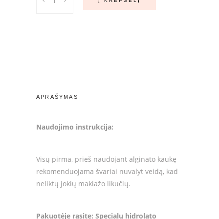
Į KREPŠELĮ
AQUA
Alginatinė
veido
kaukė
75
ml.
quantity
APRAŠYMAS
Naudojimo instrukcija:
Visų pirma, prieš naudojant alginato kaukę
rekomenduojama švariai nuvalyt veidą, kad
neliktų jokių makiažo likučių.
Pakuotėje rasite: Specialų hidrolato