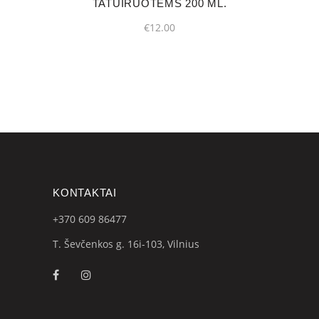
TATUIRUOTĖMS 200 ML.
€
12.00
KONTAKTAI
+370 609
86477
T. Ševčenkos g. 16i-103, Vilnius