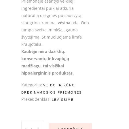
Priemonėje esantys veiklieji
ingredientai puikiai atkuria
natūralią drėgmės pusiausvyrą,
stangrina, ramina,
vėsina
odą. Oda
tampa sveika, minkša, įgauna
švytėjimą. Stimuoluojama limfa,
kraujotaka.
Kaukėje nėra dažiklių,
konservantų ir kvapiųjų
medžiagų, tai visiškai
hipoalergininis produktas.
Kategorija:
VEIDO IR KŪNO
DRĖKINAMOSIOS PRIEMONĖS
Prekės ženklas:
LEVISSIME
LeviSsime