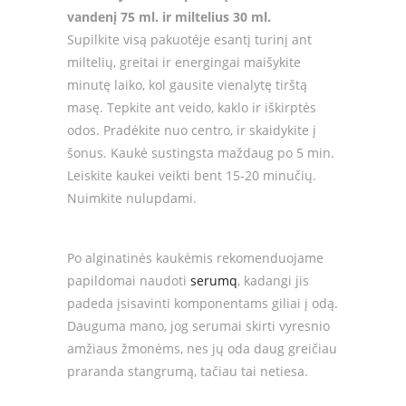
vandenį 75 ml. ir miltelius 30 ml.
Supilkite visą pakuotėje esantį turinį ant
miltelių, greitai ir energingai maišykite
minutę laiko, kol gausite vienalytę tirštą
masę. Tepkite ant veido, kaklo ir iškirptės
odos. Pradėkite nuo centro, ir skaidykite į
šonus. Kaukė sustingsta maždaug po 5 min.
Leiskite kaukei veikti bent 15-20 minučių.
Nuimkite nulupdami.
Po alginatinės kaukėmis rekomenduojame
papildomai naudoti
serumq
, kadangi jis
padeda įsisavinti komponentams giliai į odą.
Dauguma mano, jog serumai skirti vyresnio
amžiaus žmonėms, nes jų oda daug greičiau
praranda stangrumą, tačiau tai netiesa.