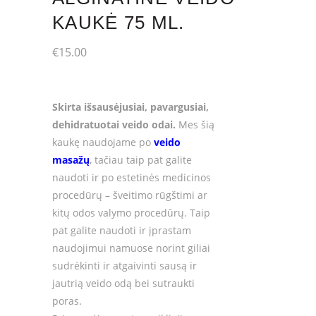
KAUKĖ 75 ML.
€
15.00
Skirta išsausėjusiai, pavargusiai,
dehidratuotai veido odai.
Mes šią
kaukę naudojame po
veido
masažų
, tačiau taip pat galite
naudoti ir po estetinės medicinos
procedūrų – šveitimo rūgštimi ar
kitų odos valymo procedūrų.
Taip
pat galite naudoti ir įprastam
naudojimui namuose norint giliai
sudrėkinti ir atgaivinti sausą ir
jautrią veido odą bei sutraukti
poras.