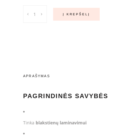
LeviSsime
Į KREPŠELĮ
Lash
Perm
Gel
with
Cysteamine
–
Profesionalus
blakstienų
APRAŠYMAS
ir
antakių
laminavimo
PAGRINDINĖS SAVYBĖS
gelis
15ml.
quantity
Tinka
blakstienų laminavimui