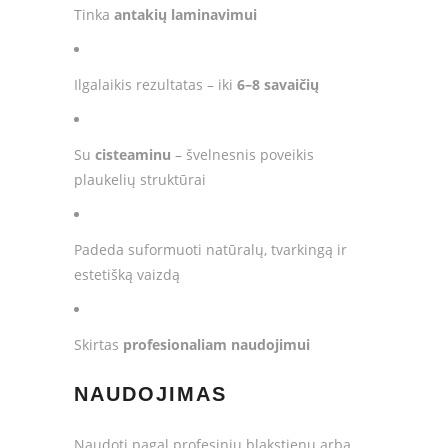
Tinka
antakių laminavimui
Ilgalaikis rezultatas – iki
6–8 savaičių
Su
cisteaminu
– švelnesnis poveikis
plaukelių struktūrai
Padeda suformuoti natūralų, tvarkingą ir
estetišką vaizdą
Skirtas
profesionaliam naudojimui
NAUDOJIMAS
Naudoti pagal profesinių blakstienų arba