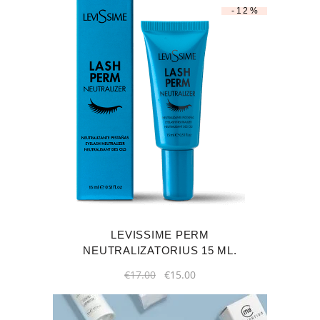
-12%
LEVISSIME PERM
NEUTRALIZATORIUS 15 ML.
Original
Current
€
17.00
€
15.00
price
price
was:
is:
€17.00.
€15.00.