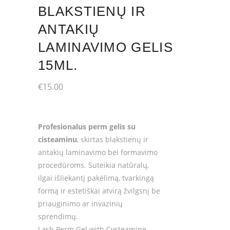
BLAKSTIENŲ IR
ANTAKIŲ
LAMINAVIMO GELIS
15ML.
€
15.00
Profesionalus perm gelis su
cisteaminu
, skirtas blakstienų ir
antakių laminavimo bei formavimo
procedūroms. Suteikia natūralų,
ilgai išliekantį pakėlimą, tvarkingą
formą ir estetiškai atvirą žvilgsnį be
priauginimo ar invazinių
sprendimų.
Lash Perm Gel with Cysteamine –