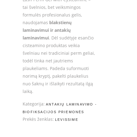
tai švelnios, bet veiksmingos
formulės profesionalus gelis,
naudojamas
blakstienų
laminavimui ir antakių
laminavimui
. Dėl sudėtyje esančio
cisteamino produktas veikia
švelniau nei tradiciniai perm geliai,
todėl tinka net jautriems
plaukeliams. Padeda suformuoti
norimą kryptį, pakelti plaukelius
nuo šaknų ir išlaikyti rezultatą ilgą
laiką.
Kategorija:
ANTAKIŲ LAMINAVIMO -
BIOFIKSACIJOS PRIEMONĖS
Prekės ženklas:
LEVISSIME