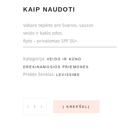
KAIP NAUDOTI
Vakare tepkite ant švarios,
sausos
veido ir kaklo odos.
Ryte – privalomas SPF 50+.
Kategorija:
VEIDO IR KŪNO
DRĖKINAMOSIOS PRIEMONĖS
Prekės ženklas:
LEVISSIME
Levissime
Į KREPŠELĮ
Retinol
Night
50ml
–