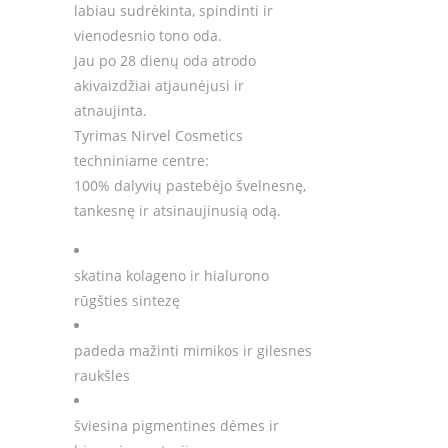
labiau sudrėkinta, spindinti ir
vienodesnio tono oda.
Jau po 28 dienų oda atrodo
akivaizdžiai atjaunėjusi ir
atnaujinta.
Tyrimas Nirvel Cosmetics
techniniame centre:
100% dalyvių pastebėjo švelnesnę,
tankesnę ir atsinaujinusią odą.
skatina kolageno ir hialurono
rūgšties sintezę
padeda mažinti mimikos ir gilesnes
raukšles
šviesina pigmentines dėmes ir