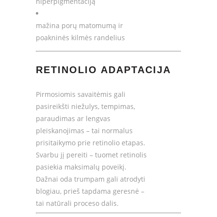
hiperpigmentaciją
mažina porų matomumą ir
poakninės kilmės randelius
RETINOLIO ADAPTACIJA
Pirmosiomis savaitėmis gali
pasireikšti niežulys, tempimas,
paraudimas ar lengvas
pleiskanojimas – tai normalus
prisitaikymo prie retinolio etapas.
Svarbu jį pereiti – tuomet retinolis
pasiekia maksimalų poveikį.
Dažnai oda trumpam gali atrodyti
blogiau, prieš tapdama geresnė –
tai natūrali proceso dalis.