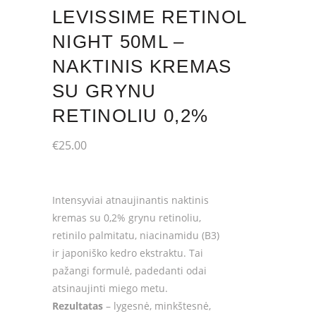
LEVISSIME RETINOL
NIGHT 50ML –
NAKTINIS KREMAS
SU GRYNU
RETINOLIU 0,2%
€
25.00
Intensyviai atnaujinantis naktinis
kremas su 0,2% grynu retinoliu,
retinilo palmitatu, niacinamidu (B3)
ir japoniško kedro ekstraktu. Tai
pažangi formulė, padedanti odai
atsinaujinti miego metu.
Rezultatas
– lygesnė, minkštesnė,