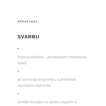
naktinis
kremas
su
grynu
APRAŠYMAS
retinoliu
0,2%
quantity
SVARBU
Prieš pradėdami – perskaitykite informacinį
lapelį.
Jei atsiranda dirginimas, sumažinkite
naudojimo dažnumą.
Venkite kontakto su akimis, lūpomis ir