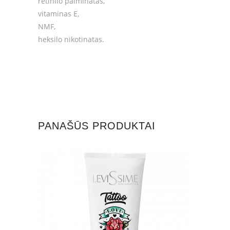
retinilo palminatas,
vitaminas E,
NMF,
heksilo nikotinatas.
PANAŠŪS PRODUKTAI