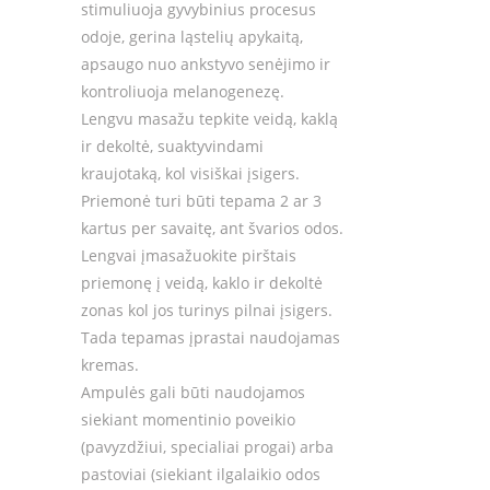
stimuliuoja gyvybinius procesus
odoje, gerina ląstelių apykaitą,
apsaugo nuo ankstyvo senėjimo ir
kontroliuoja melanogenezę.
Lengvu masažu tepkite veidą, kaklą
ir dekoltė, suaktyvindami
kraujotaką, kol visiškai įsigers.
Priemonė turi būti tepama 2 ar 3
kartus per savaitę, ant švarios odos.
Lengvai įmasažuokite pirštais
priemonę į veidą, kaklo ir dekoltė
zonas kol jos turinys pilnai įsigers.
Tada tepamas įprastai naudojamas
kremas.
Ampulės gali būti naudojamos
siekiant momentinio poveikio
(pavyzdžiui, specialiai progai) arba
pastoviai (siekiant ilgalaikio odos