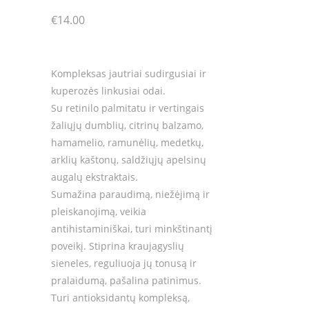
€
14.00
Kompleksas jautriai sudirgusiai ir
kuperozės linkusiai odai.
Su retinilo palmitatu ir vertingais
žaliųjų dumblių, citrinų balzamo,
hamamelio, ramunėlių, medetkų,
arklių kaštonų, saldžiųjų apelsinų
augalų ekstraktais.
Sumažina paraudimą, niežėjimą ir
pleiskanojimą, veikia
antihistaminiškai, turi minkštinantį
poveikį. Stiprina kraujagyslių
sieneles, reguliuoja jų tonusą ir
pralaidumą, pašalina patinimus.
Turi antioksidantų kompleksą,