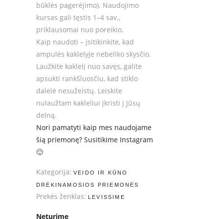
būklės pagerėjimo). Naudojimo
kursas gali tęstis 1–4 sav.,
priklausomai nuo poreikio.
Kaip naudoti – įsitikinkite, kad
ampulės kaklelyje nebeliko skysčio.
Laužkite kaklelį nuo savęs, galite
apsukti rankšluosčiu, kad stiklo
dalelė nesužeistų. Leiskite
nulaužtam kakleliui įkristi į Jūsų
delną.
Nori pamatyti kaip mes naudojame
šią priemonę? Susitikime Instagram
🙂
Kategorija:
VEIDO IR KŪNO
DRĖKINAMOSIOS PRIEMONĖS
Prekės ženklas:
LEVISSIME
Neturime