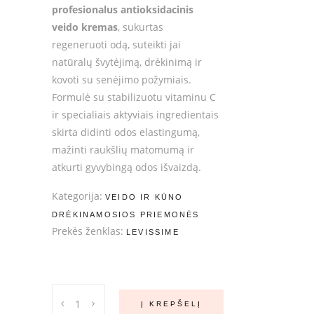
profesionalus antioksidacinis
veido kremas
, sukurtas
regeneruoti odą, suteikti jai
natūralų švytėjimą, drėkinimą ir
kovoti su senėjimo požymiais.
Formulė su stabilizuotu vitaminu C
ir specialiais aktyviais ingredientais
skirta didinti odos elastingumą,
mažinti raukšlių matomumą ir
atkurti gyvybingą odos išvaizdą.
Kategorija:
VEIDO IR KŪNO
DRĖKINAMOSIOS PRIEMONĖS
Prekės ženklas:
LEVISSIME
LeviSsime
Į KREPŠELĮ
Vita