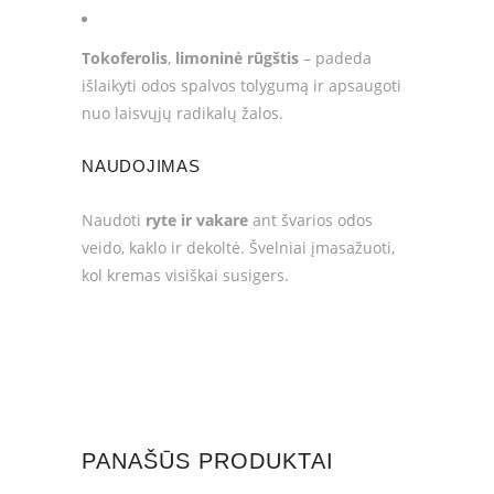
Tokoferolis
,
limoninė rūgštis
– padeda
išlaikyti odos spalvos tolygumą ir apsaugoti
nuo laisvųjų radikalų žalos.
NAUDOJIMAS
Naudoti
ryte ir vakare
ant švarios odos
veido, kaklo ir dekoltė. Švelniai įmasažuoti,
kol kremas visiškai susigers.
PANAŠŪS PRODUKTAI