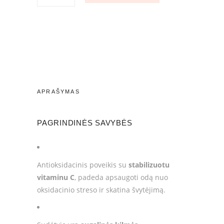
C
Splendor
–
antioksidacinis
veido
kremas
200
APRAŠYMAS
ml
quantity
PAGRINDINĖS SAVYBĖS
Antioksidacinis poveikis su
stabilizuotu
vitaminu C
, padeda apsaugoti odą nuo
oksidacinio streso ir skatina švytėjimą.