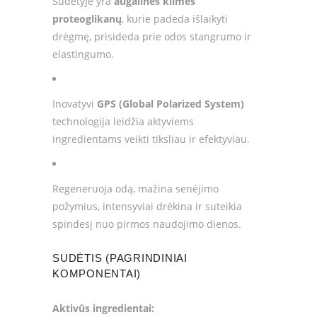
Sudėtyje yra
augalinės kilmės
proteoglikanų
, kurie padeda išlaikyti
drėgmę, prisideda prie odos stangrumo ir
elastingumo.
Inovatyvi
GPS (Global Polarized System)
technologija leidžia aktyviems
ingredientams veikti tiksliau ir efektyviau.
Regeneruoja odą, mažina senėjimo
požymius, intensyviai drėkina ir suteikia
spindesį nuo pirmos naudojimo dienos.
SUDĖTIS (PAGRINDINIAI
KOMPONENTAI)
Aktivūs ingredientai: