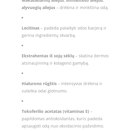
Makasadamių aliejus
,
limnanteso aliejus
,
alyvuogių aliejus
– drėkina ir minkština odą.
Lecitinas
– padeda palaikyti odos barjerą ir
gerina ingredientų skvarbą.
Ekstrahentas iš sojų sėklų
– skatina dermos
atsinaujinimą ir kolageno gamybą.
Hialurono rūgštis
– intensyviai drėkina ir
suteikia odai glotnumo.
Tokoferilio acetatas (vitaminas E)
–
papildomas antioksidantas, kuris padeda
apsaugoti odą nuo oksidacinio pažeidimo.