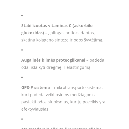
Stabilizuotas vitaminas C (askorbilo
glukozidas)
– galingas antioksidantas,
skatina kolageno sintezę ir odos švytėjimą.
Augalinės kilmės proteoglikanai
– padeda
odai išlaikyti drėgmę ir elastingumą.
GPS-P sistema
– mikrotransporto sistema,
kuri padeda veikliosioms medžiagoms
pasiekti odos sluoksnius, kur jų poveikis yra
efektyviausias.