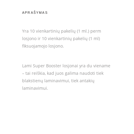
for
eyelashes
APRAŠYMAS
and
eyebrows,
Yra 10 vienkartinių pakelių (1 ml.) perm
10
losjono ir 10 vienkartinių pakelių (1 ml)
+
fiksuojamojo losjono.
10
pack
(20ml.)
Lami Super Booster losjonai yra du viename
quantity
– tai reiškia, kad juos galima naudoti tiek
blakstienų laminavimui, tiek antakių
laminavimui.