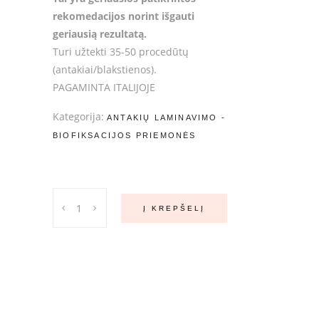
rekomedacijos norint išgauti
geriausią rezultatą.
Turi užtekti 35-50 procedūtų
(antakiai/blakstienos).
PAGAMINTA ITALIJOJE
Kategorija:
ANTAKIŲ LAMINAVIMO -
BIOFIKSACIJOS PRIEMONĖS
LSB
Į KREPŠELĮ
Perming
Lotion
+
Fixing
Lotion
CLASSIC