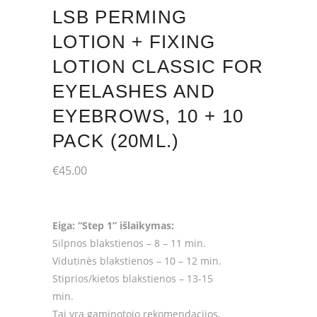
LSB PERMING
LOTION + FIXING
LOTION CLASSIC FOR
EYELASHES AND
EYEBROWS, 10 + 10
PACK (20ML.)
€
45.00
Eiga: “Step 1” išlaikymas:
Silpnos blakstienos – 8 – 11 min.
Vidutinės blakstienos – 10 – 12 min.
Stiprios/kietos blakstienos – 13-15
min.
Tai yra gaminotojo rekomendacijos,