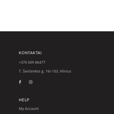
was:
is:
€30.00.
€23.00.
KONTAKTAI
+370 609
86477
T. Ševčenkos g. 16i-103, Vilnius
HELP
My Account