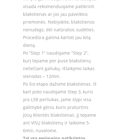
visada rekomenduojame patikrinti
blakstienas ar jos jau paveiktos
priemonės. Nebijokite, blakstienos
nenudegs, dėl natūralios sudėties.
Procedūra galima kartoti jau kitą
dieną.
Po “Step 1” naudojame “Step 2”,
kurį tepame per puse blakstienų
neliečiant galiukų. Išlaikymo laikas
vienodas – 12min.
Po šio etapo dažome blakstienas. Iš
kart poto naudojame Step 3, kuris
yra LSB perliukas, jame slypi visa
galimybė gėrio, kuris praturtins
Jūsų klientės blakstienas. Jį tepame
ant VISŲ blakstienų ir laikome 5-
6min, nuvalome.
Tai yra geriausios patikrintos