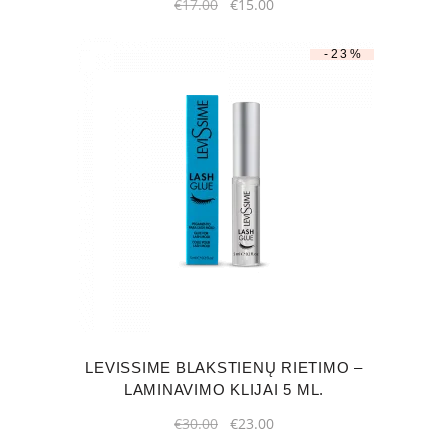
Original
Current
€
17.00
€
15.00
price
price
was:
is:
€17.00.
€15.00.
-23%
LEVISSIME BLAKSTIENŲ RIETIMO –
LAMINAVIMO KLIJAI 5 ML.
Original
Current
€
30.00
€
23.00
price
price