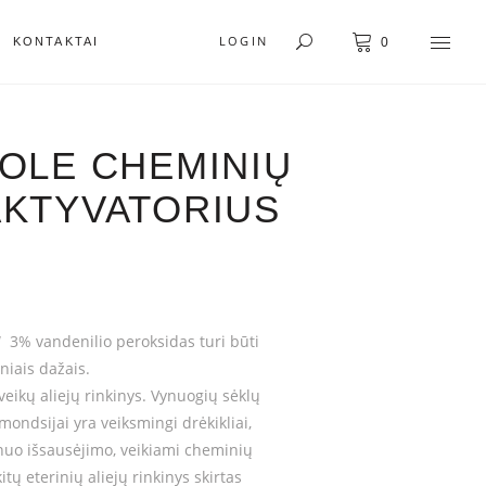
LOGIN
KONTAKTAI
0
MOLE CHEMINIŲ
AKTYVATORIUS
 3% vandenilio peroksidas turi būti
iais dažais.
veikų aliejų rinkinys. Vynuogių sėklų
simondsijai yra veiksmingi drėkikliai,
nuo išsausėjimo, veikiami cheminių
ų eterinių aliejų rinkinys skirtas