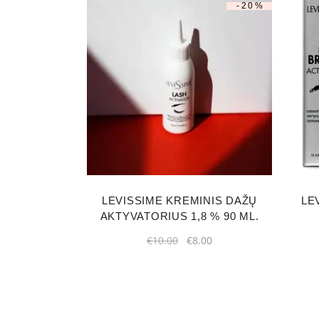
-20%
LEVISSIME KREMINIS DAŽŲ
LE
AKTYVATORIUS 1,8 % 90 ML.
Original
Current
€
10.00
€
8.00
price
price
was:
is:
€10.00.
€8.00.