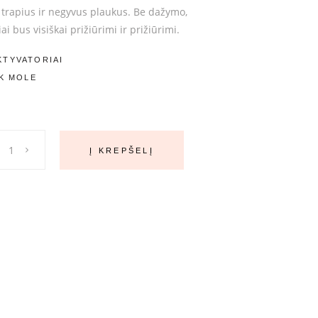
i trapius ir negyvus plaukus. Be dažymo,
ai bus visiškai prižiūrimi ir prižiūrimi.
KTYVATORIAI
K MOLE
Į KREPŠELĮ