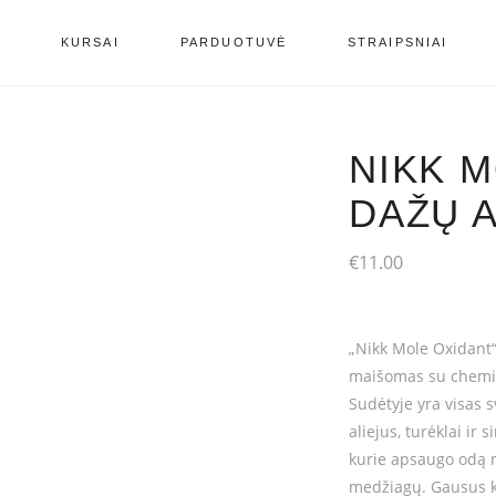
S
KURSAI
PARDUOTUVĖ
STRAIPSNIAI
NIKK 
DAŽŲ 
€
11.00
„Nikk Mole Oxidant“
maišomas su chemin
Sudėtyje yra visas s
aliejus, turėklai ir 
kurie apsaugo odą 
medžiagų. Gausus kit