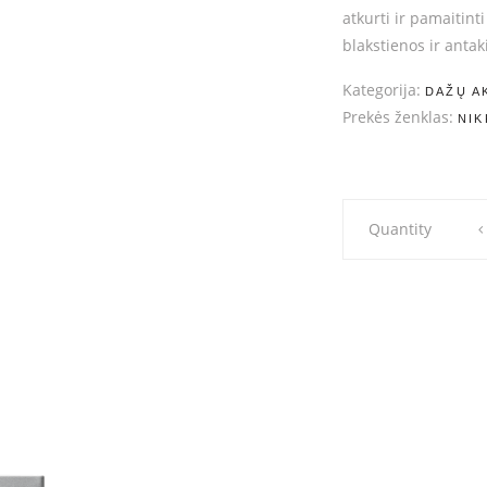
atkurti ir pamaitint
blakstienos ir antaki
Kategorija:
DAŽŲ A
Prekės ženklas:
NIK
Nikk
Quantity
Mole
Cheminių
dažų
aktyvatorius
quantity