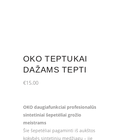
OKO TEPTUKAI
DAŽAMS TEPTI
€
15.00
OKO daugiafunkciai profesionalūs
sintetiniai šepetėliai grožio
meistrams
Šie šepetėliai pagaminti iš aukštos
kokybės sintetinių medžiagų – jie