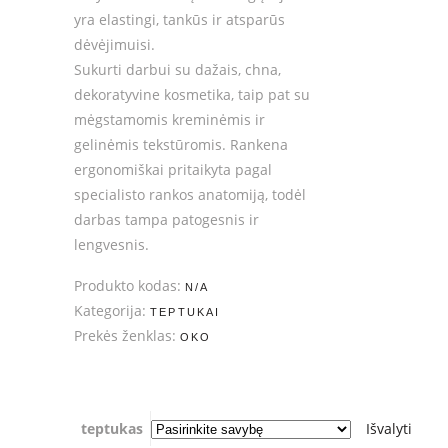
yra elastingi, tankūs ir atsparūs
dėvėjimuisi.
Sukurti darbui su dažais, chna,
dekoratyvine kosmetika, taip pat su
mėgstamomis kreminėmis ir
gelinėmis tekstūromis. Rankena
ergonomiškai pritaikyta pagal
specialisto rankos anatomiją, todėl
darbas tampa patogesnis ir
lengvesnis.
Produkto kodas:
N/A
Kategorija:
TEPTUKAI
Prekės ženklas:
OKO
teptukas
Išvalyti