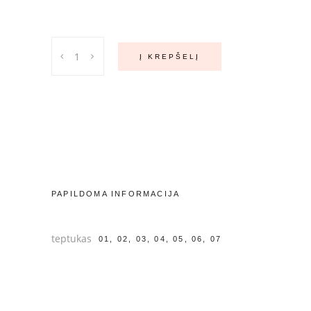
OKO
Į KREPŠELĮ
teptukai
dažams
tepti
quantity
PAPILDOMA INFORMACIJA
teptukas
01, 02, 03, 04, 05, 06, 07