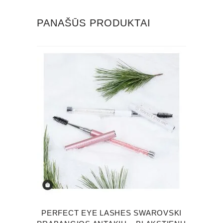
PANAŠŪS PRODUKTAI
This
product
has
multiple
variants.
The
options
may
PERFECT EYE LASHES SWAROVSKI
be