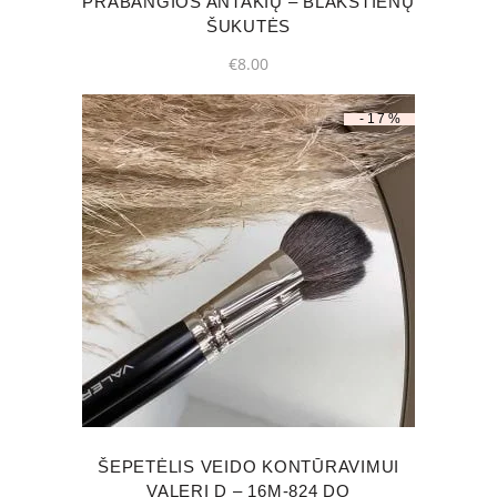
PRABANGIOS ANTAKIŲ – BLAKSTIENŲ
chosen
ŠUKUTĖS
on
€
8.00
the
product
-17%
page
ŠEPETĖLIS VEIDO KONTŪRAVIMUI
VALERI D – 16M-824 DO