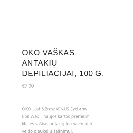
OKO VAŠKAS
ANTAKIŲ
DEPILIACIJAI, 100 G.
€
7.00
OKO Lash&Brow VENUS Eyebrow
Epil Wax – naujos kartos premium
klasės vaškas antakių formavimui ir
veido plaukelių šalinimui.