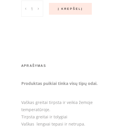
OKO
Į KREPŠELĮ
Vaškas
antakių
depiliacijai,
100
g.
quantity
APRAŠYMAS
Produktas puikiai tinka visų tipų odai.
Vaškas greitai tirpsta ir veikia žemoje
temperatūroje.
Tirpsta greitai ir tolygiai
Vaškas lengvai tepasi ir netrupa.