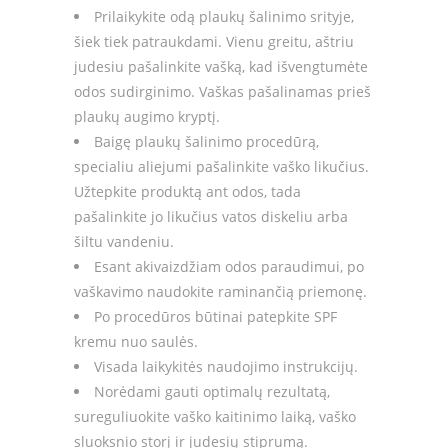
Prilaikykite odą plaukų šalinimo srityje,
šiek tiek patraukdami. Vienu greitu, aštriu
judesiu pašalinkite vašką, kad išvengtumėte
odos sudirginimo. Vaškas pašalinamas prieš
plaukų augimo kryptį.
Baigę plaukų šalinimo procedūrą,
specialiu aliejumi pašalinkite vaško likučius.
Užtepkite produktą ant odos, tada
pašalinkite jo likučius vatos diskeliu arba
šiltu vandeniu.
Esant akivaizdžiam odos paraudimui, po
vaškavimo naudokite raminančią priemonę.
Po procedūros būtinai patepkite SPF
kremu nuo saulės.
Visada laikykitės naudojimo instrukcijų.
Norėdami gauti optimalų rezultatą,
sureguliuokite vaško kaitinimo laiką, vaško
sluoksnio storį ir judesių stiprumą.