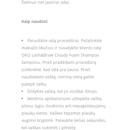
Švelnus net jautriai odai.
Kaip naudoti:
Paruoškite odą procedūrai. Pašalinkite
makiažo likučius ir nuvalykite kliento odą
OKO Lash&Brow Cloudy Foam Shampoo
šampūnu. Prieš pradėdami procedūrą
įsitikinkite, kad oda yra sausa. Prieš
naudodami vašką, norimą vietą galite
patepti talku.
Šildykite vašką, kol jis visiškai ištirps.
Mediniu aplikatoriumi užtepkite vašką
plonu, lygiu sluoksniu ant nepageidaujamų
plaukų vietos. Vaškas tepamas plaukų
augimo kryptimi. Palaukite kelias sekundes,
kol vaškas sukietės į plėvelę.