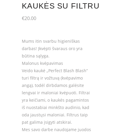
KAUKĖS SU FILTRU
€
20.00
Mums itin svarbu higieniškas
darbas! Įkvėpti švaraus oro yra
būtina sąlyga.
Malonus kvėpavimas
Veido kaukė „Perfect Blash Blash“
turi filtrą ir vožtuvą (kvėpavimo
angą), todėl dirbdamos galėsite
lengvai ir maloniai kvėpuoti. Filtrai
yra keičiami, o kaukės pagamintos
iš nuostabiai minkšto audinio, kad
oda jaustųsi maloniai. Filtrus taip
pat galima įsigyti atskirai.
Mes savo darbe naudojame juodos