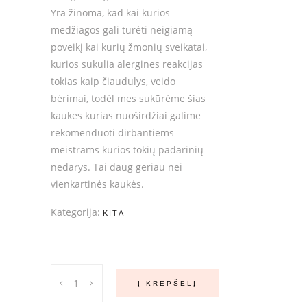
Yra žinoma, kad kai kurios
medžiagos gali turėti neigiamą
poveikį kai kurių žmonių sveikatai,
kurios sukulia alergines reakcijas
tokias kaip čiaudulys, veido
bėrimai, todėl mes sukūrėme šias
kaukes kurias nuoširdžiai galime
rekomenduoti dirbantiems
meistrams kurios tokių padarinių
nedarys. Tai daug geriau nei
vienkartinės kaukės.
Kategorija:
KITA
Perfects
Į KREPŠELĮ
Eye
Lashes