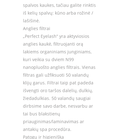
spalvos kaukes, tačiau galite rinktis
iš kelių spalvų: kūno arba rožinė /
lašišinė.
Anglies filtrai
„Perfect Eyelash“ yra aktyviosios
anglies kaukė, filtruojanti orą
lakiems organiniams junginiams,
kuri veikia su dviem N99
nanopluošto anglies filtrais. Vienas
filtras gali užfiksuoti 50 valandų
klijų garus. Filtrai taip pat padeda
išvengti oro taršos dalelių, dulkių,
žiedadulkias. 50 valandų saugiai
dirbsime savo darbe, nesvarbu ar
tai bus blakstienų
priauginimas/laminavimas ar
antakių spa procedūra.
Patogu ir higieniška