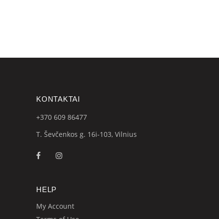
KONTAKTAI
+370 609
86477
T. Ševčenkos g. 16i-103, Vilnius
HELP
My Account