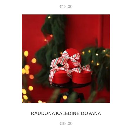
€
12.00
RAUDONA KALĖDINĖ DOVANA
€
35.00