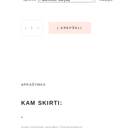
Rankų
Į KREPŠELĮ
darbo
itin
smailus
pincetas
quantity
APRAŠYMAS
KAM SKIRTI:
preciziniam antakių formavimui