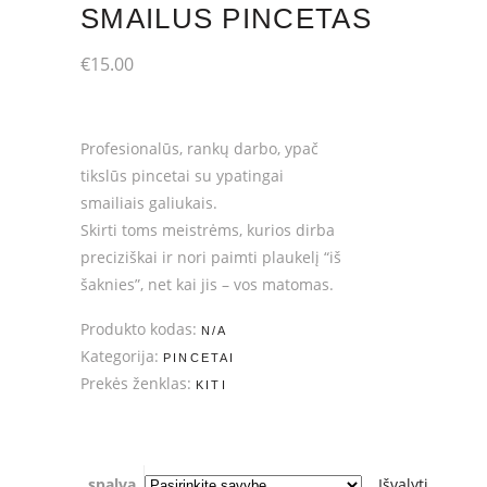
SMAILUS PINCETAS
€
15.00
Profesionalūs, rankų darbo, ypač
tikslūs pincetai su ypatingai
smailiais galiukais.
Skirti toms meistrėms, kurios dirba
preciziškai ir nori paimti plaukelį “iš
šaknies”, net kai jis – vos matomas.
Produkto kodas:
N/A
Kategorija:
PINCETAI
Prekės ženklas:
KITI
spalva
Išvalyti