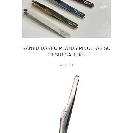
has
multiple
variants.
The
options
may
RANKŲ DARBO PLATUS PINCETAS SU
be
TIESIU GALIUKU
chosen
€
15.00
on
the
product
page