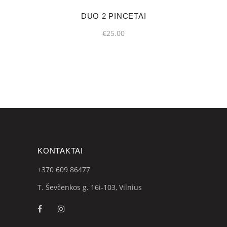
DUO 2 PINCETAI
€
25.00
KONTAKTAI
+370 609
86477
T. Ševčenkos g. 16i-103, Vilnius