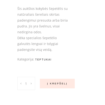
€23.00.
€20.00.
Šis aukštos kokybės šepetėlis su
natūraliais šereliais skirtas
padengimui presuota arba biria
pudra. Jis yra švelnus, visai
nedirgina odos.
Dėka specialios šepetėlio
galvutės lengvai ir tolygiai
padengsite visą veidą.
Kategorija:
TEPTUKAI
Sausos
Į KREPŠELĮ
pudros
šepetėlis
28M-
8130