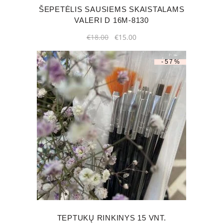
ŠEPETĖLIS SAUSIEMS SKAISTALAMS
VALERI D 16M-8130
Original
Current
€
18.00
€
15.00
price
price
was:
is:
€18.00.
€15.00.
-57%
TEPTUKŲ RINKINYS 15 VNT.