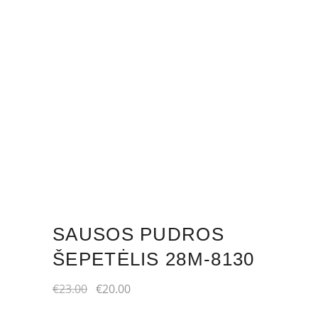
SAUSOS PUDROS
ŠEPETĖLIS 28M-8130
Original
Current
€
23.00
€
20.00
price
price
was:
is: