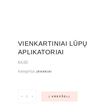
VIENKARTINIAI LŪPŲ
APLIKATORIAI
€
4.00
Kategorija:
ĮRANKIAI
Vienkartiniai
Į KREPŠELĮ
lūpų
aplikatoriai