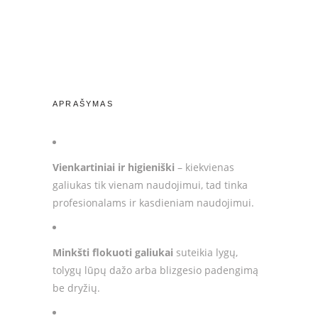
quantity
APRAŠYMAS
Vienkartiniai ir higieniški
– kiekvienas
galiukas tik vienam naudojimui, tad tinka
profesionalams ir kasdieniam naudojimui.
Minkšti flokuoti galiukai
suteikia lygų,
tolygų lūpų dažo arba blizgesio padengimą
be dryžių.