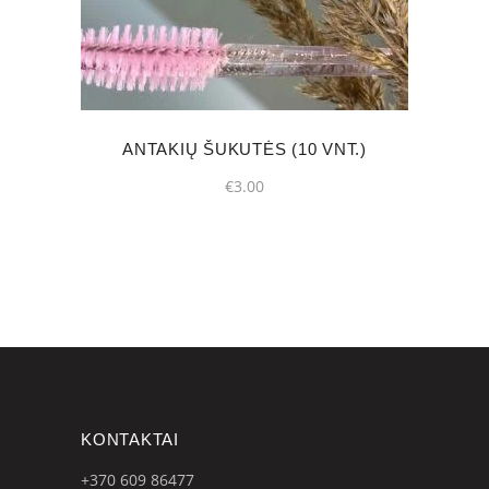
ANTAKIŲ ŠUKUTĖS (10 VNT.)
€
3.00
KONTAKTAI
+370 609
86477