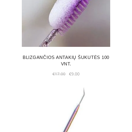
BLIZGANČIOS ANTAKIŲ ŠUKUTĖS 100
VNT.
Original
Current
€
17.00
€
9.00
price
price
was:
is:
€17.00.
€9.00.