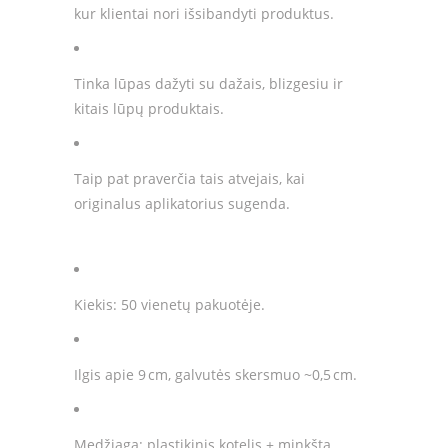
kur klientai nori išsibandyti produktus.
Tinka lūpas dažyti su dažais, blizgesiu ir
kitais lūpų produktais.
Taip pat praverčia tais atvejais, kai
originalus aplikatorius sugenda.
Kiekis: 50 vienetų pakuotėje.
Ilgis apie 9 cm, galvutės skersmuo ~0,5 cm.
Medžiaga: plastikinis kotelis + minkšta