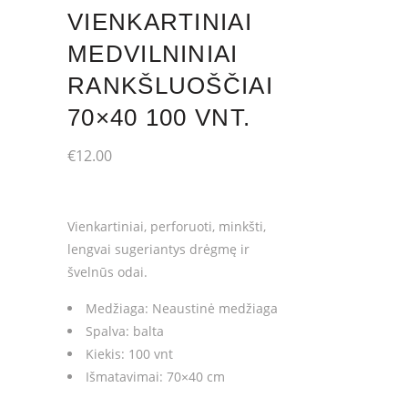
VIENKARTINIAI
MEDVILNINIAI
RANKŠLUOŠČIAI
70×40 100 VNT.
€
12.00
Vienkartiniai, perforuoti, minkšti,
lengvai sugeriantys drėgmę ir
švelnūs odai.
Medžiaga: Neaustinė medžiaga
Spalva: balta
Kiekis: 100 vnt
Išmatavimai: 70×40 cm