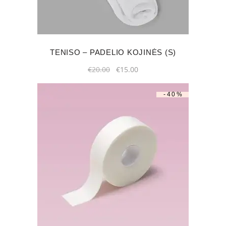
TENISO – PADELIO KOJINĖS (S)
Original
Current
€
20.00
€
15.00
price
price
was:
is:
€20.00.
€15.00.
-40%