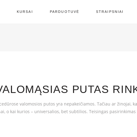
S
KURSAI
PARDUOTUVĖ
STRAIPSNIAI
VALOMĄSIAS PUTAS RIN
ocedūrose valomosios putos yra nepakeičiamos. Tačiau ar žinojai, k
nai, o kai kurios – universalios, bet subtilios. Teisingas pasirinkimas