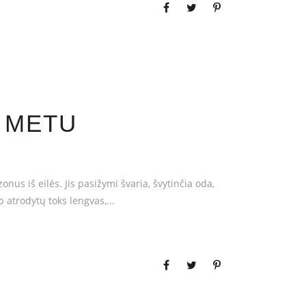
 METU
s iš eilės. Jis pasižymi švaria, švytinčia oda,
p atrodytų toks lengvas,