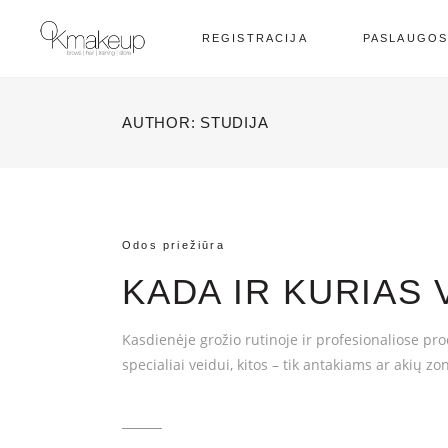
REGISTRACIJA
PASLAUGO
AUTHOR: STUDIJA
Odos priežiūra
KADA IR KURIAS 
Kasdienėje grožio rutinoje ir profesionaliose pr
specialiai veidui, kitos – tik antakiams ar akių zo