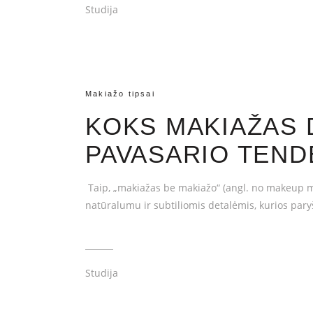
Studija
Makiažo tipsai
KOKS MAKIAŽAS 
PAVASARIO TEND
Taip, „makiažas be makiažo“ (angl. no makeup mak
natūralumu ir subtiliomis detalėmis, kurios pary
Studija