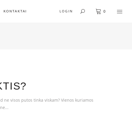
LOGIN
KONTAKTAI
0
KTIS?
ad ne visos putos tinka viskam? Vienos kuriamos
 ne