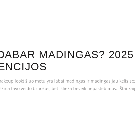
DABAR MADINGAS? 2025
ENCIJOS
eup look) šiuo metu yra labai madingas ir madingas jau kelis sezonu
škina tavo veido bruožus, bet išlieka beveik nepastebimos. Štai kai