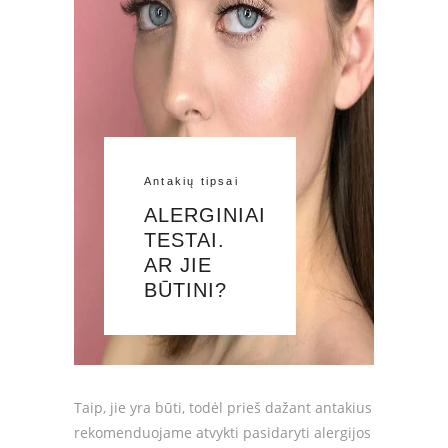
Antakių tipsai
ALERGINIAI
TESTAI.
AR JIE
BŪTINI?
Taip, jie yra būti, todėl prieš dažant antakius
rekomenduojame atvykti pasidaryti alergijos