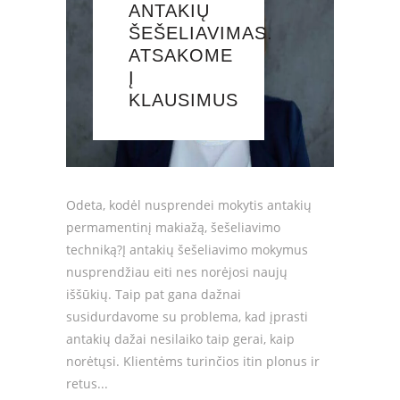
ANTAKIŲ
ŠEŠELIAVIMAS.
ATSAKOME
Į
KLAUSIMUS
Odeta, kodėl nusprendei mokytis antakių
permamentinį makiažą, šešeliavimo
techniką?Į antakių šešeliavimo mokymus
nusprendžiau eiti nes norėjosi naujų
iššūkių. Taip pat gana dažnai
susidurdavome su problema, kad įprasti
antakių dažai nesilaiko taip gerai, kaip
norėtųsi. Klientėms turinčios itin plonus ir
retus