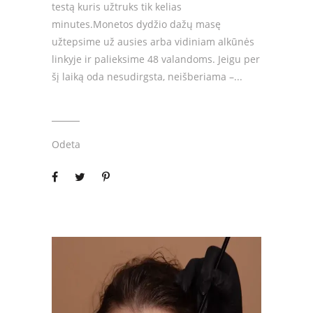
testą kuris užtruks tik kelias
minutes.Monetos dydžio dažų masę
užtepsime už ausies arba vidiniam alkūnės
linkyje ir palieksime 48 valandoms. Jeigu per
šį laiką oda nesudirgsta, neišberiama –
Odeta