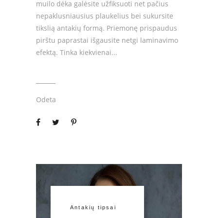
muilo dėka galėsite užfiksuoti net pačius
nepaklusniausius plaukelius bei sukursite
tikslią antakių formą. Priemonę prispaudus
pirštu paprastai išgausite netgi laminavimo
efektą. Tinka kiekvienai
Odeta
Antakių tipsai