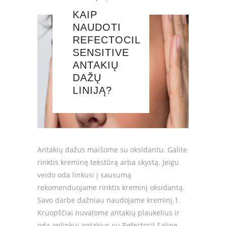
KAIP
NAUDOTI
REFECTOCIL
SENSITIVE
ANTAKIŲ
DAŽŲ
LINIJĄ?
Antakių dažus maišome su oksidantu. Galite
rinktis kreminę tekstūrą arba skystą. Jeigu
veido oda linkusi į sausumą
rekomenduojame rinktis kreminį oksidantą.
Savo darbe dažniau naudojame kreminį.1.
Kruopščiai nuvalome antakių plaukelius ir
odą aplinkui antakius su Refectocil Saline