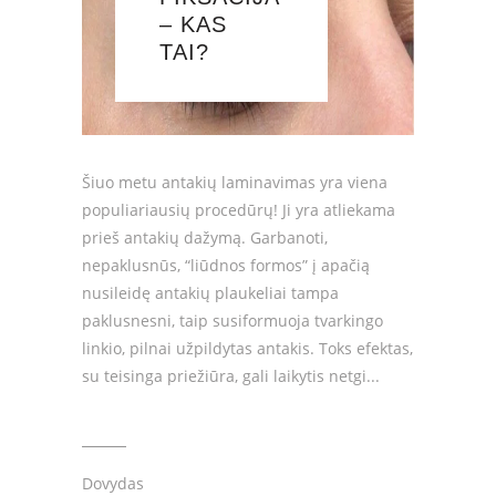
– KAS
TAI?
Šiuo metu antakių laminavimas yra viena
populiariausių procedūrų! Ji yra atliekama
prieš antakių dažymą. Garbanoti,
nepaklusnūs, “liūdnos formos” į apačią
nusileidę antakių plaukeliai tampa
paklusnesni, taip susiformuoja tvarkingo
linkio, pilnai užpildytas antakis. Toks efektas,
su teisinga priežiūra, gali laikytis netgi
Dovydas