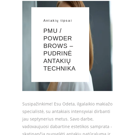
Antakių tipsai
PMU /
POWDER
BROWS –
PUDRINĖ
ANTAKIŲ
TECHNIKA
Susipažinkime! Esu Odeta, ilgalaikio makiažo
specialistė, su antakiais intensyviai dirbanti
jau septynerius metus. Savo darbe,
vadovaujuosi dabartine estetikos samprata -
skatinančia puoselėti antakių natūralumą ir