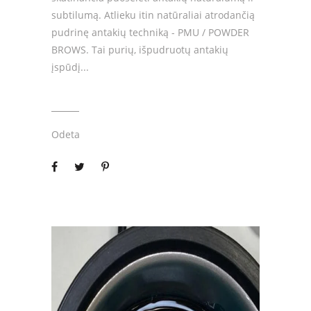
subtilumą. Atlieku itin natūraliai atrodančią
pudrinę antakių techniką - PMU / POWDER
BROWS. Tai purių, išpudruotų antakių
įspūdį
Odeta