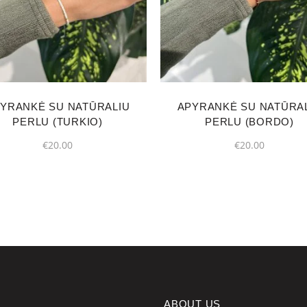
YRANKĖ SU NATŪRALIU
APYRANKĖ SU NATŪRA
PERLU (TURKIO)
PERLU (BORDO)
€
20.00
€
20.00
ABOUT US