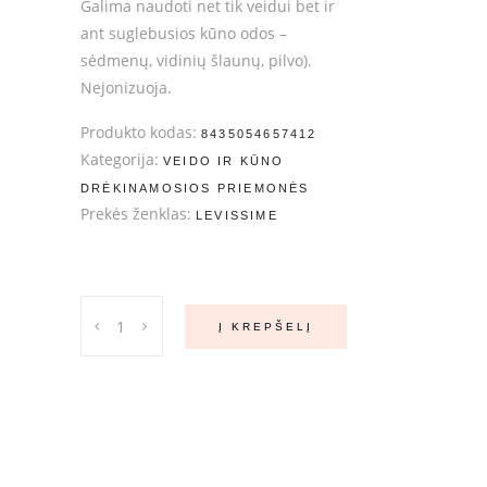
Galima naudoti net tik veidui bet ir
ant suglebusios kūno odos –
sėdmenų, vidinių šlaunų, pilvo).
Nejonizuoja.
Produkto kodas:
8435054657412
Kategorija:
VEIDO IR KŪNO
DRĖKINAMOSIOS PRIEMONĖS
Prekės ženklas:
LEVISSIME
LeviSsime
Į KREPŠELĮ
COLLAGEN
PLUS
veido
ampulės
2x10
ml.