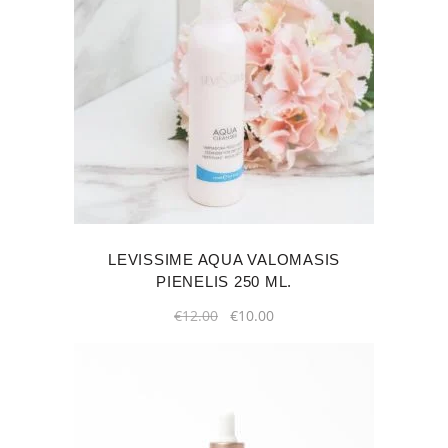
LEVISSIME AQUA VALOMASIS
PIENELIS 250 ML.
Original
Current
€
12.00
€
10.00
price
price
was:
is:
€12.00.
€10.00.