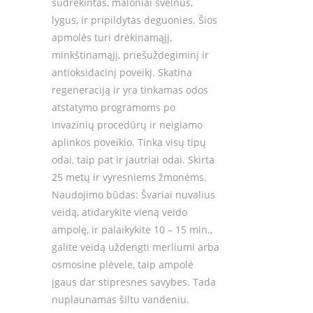
sudrėkintas, maloniai švelnus,
lygus, ir pripildytas deguonies. Šios
apmolės turi drėkinamąjį,
minkštinamąjį, priešuždegiminį ir
antioksidacinį poveikį. Skatina
regeneraciją ir yra tinkamas odos
atstatymo programoms po
invazinių procedūrų ir neigiamo
aplinkos poveikio. Tinka visų tipų
odai, taip pat ir jautriai odai. Skirta
25 metų ir vyresniems žmonėms.
Naudojimo būdas: Švariai nuvalius
veidą, atidarykite vieną veido
ampolę, ir palaikykite 10 – 15 min.,
galite veidą uždengti merliumi arba
osmosine plėvele, taip ampolė
įgaus dar stipresnes savybes. Tada
nuplaunamas šiltu vandeniu.