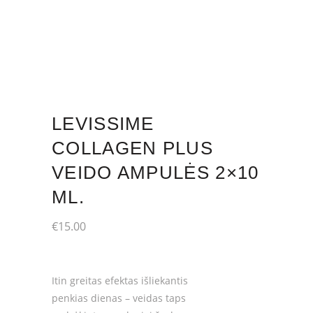
LEVISSIME
COLLAGEN PLUS
VEIDO AMPULĖS 2×10
ML.
€
15.00
Itin greitas efektas išliekantis
penkias dienas – veidas taps