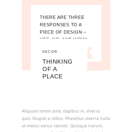
THERE ARE THREE
RESPONSES TO A
PIECE OF DESIGN –
“
YES, NO, AND WOW!
William James
DECOR
THINKING
OF A
PLACE
Aliquam lorem ante, dapibus in, viverra
quis, feugiat a, tellus. Phasellus viverra nulla
ut metus varius laoreet. Quisque rutrum.