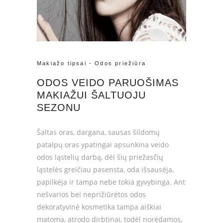
Makiažo tipsai
-
Odos priežiūra
ODOS VEIDO PARUOŠIMAS
MAKIAŽUI ŠALTUOJU
SEZONU
Šaltas oras, dargana, sausas šildomų
patalpų oras ypatingai apsunkina veido
odos ląstelių darbą, dėl šių priežasčių
ląstelės greičiau pasensta, oda išsausėja,
papilkėja ir tampa nebe tokia gyvybinga. Ant
nešvarios bei neprižiūrėtos odos
dekoratyvinė kosmetika tampa aiškiai
matoma, atrodo dirbtinai, todėl norėdamos,