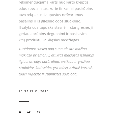
rekomenduojama karts nuo karto kreiptis į
odos specialistus, kurie tinkamai pasirūpins
tavo odą – susikaupusius nešvarumus
pašalins ir iš gilesnio odos sluoksnio.
Išvalyta oda taps skaistesnė ir stangresnė, ji
geriau aprūpins deguonimi ir pasisavins
kitų produktų veikliąsias medžiagas.
Turėdamos sveiką odą sunaudosite mažiau
makiažo priemonių, atliktas makiažas išsilaikys
ilgiau, atrodys natūraliau, sveikiau ir gražiau.
Atminkite, kad veidas yra mūsų vizitinė kortelė,
todėl mylėkite ir rūpinkitės savo oda.
25 SAUSIO, 2016