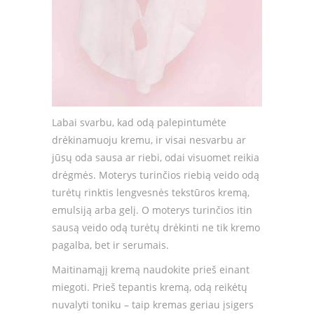
Labai svarbu, kad odą palepintumėte
drėkinamuoju kremu, ir visai nesvarbu ar
jūsų oda sausa ar riebi, odai visuomet reikia
drėgmės. Moterys turinčios riebią veido odą
turėtų rinktis lengvesnės tekstūros kremą,
emulsiją arba gelį. O moterys turinčios itin
sausą veido odą turėtų drėkinti ne tik kremo
pagalba, bet ir serumais.
Maitinamąjį kremą naudokite prieš einant
miegoti. Prieš tepantis kremą, odą reikėtų
nuvalyti toniku – taip kremas geriau įsigers