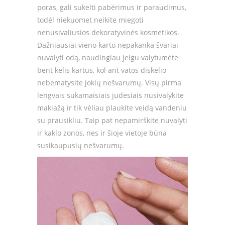
poras, gali sukelti pabėrimus ir paraudimus,
todėl niekuomet neikite miegoti
nenusivaliusios dekoratyvinės kosmetikos.
Dažniausiai vieno karto nepakanka švariai
nuvalyti odą, naudingiau jeigu valytumėte
bent kelis kartus, kol ant vatos diskelio
nebematysite jokių nešvarumų. Visų pirma
lengvais sukamaisiais judesiais nusivalykite
makiažą ir tik vėliau plaukite veidą vandeniu
su prausikliu. Taip pat nepamirškite nuvalyti
ir kaklo zonos, nes ir šioje vietoje būna
susikaupusių nešvarumų.