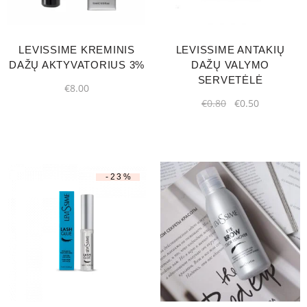
LEVISSIME KREMINIS
LEVISSIME ANTAKIŲ
DAŽŲ AKTYVATORIUS 3%
DAŽŲ VALYMO
SERVETĖLĖ
€
8.00
€
0.80
€
0.50
-23%