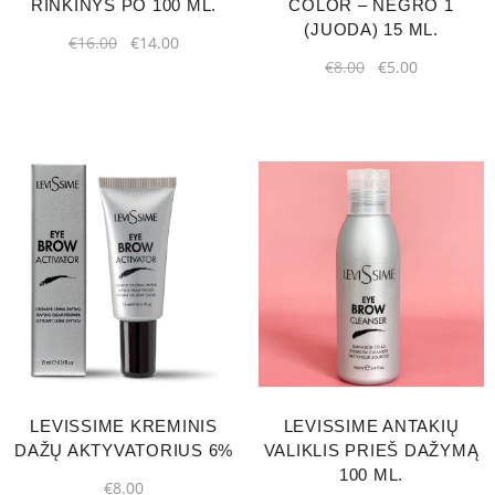
RINKINYS PO 100 ML.
COLOR – NEGRO 1
(JUODA) 15 ML.
€
16.00
€
14.00
€
8.00
€
5.00
LEVISSIME KREMINIS
LEVISSIME ANTAKIŲ
DAŽŲ AKTYVATORIUS 6%
VALIKLIS PRIEŠ DAŽYMĄ
100 ML.
€
8.00