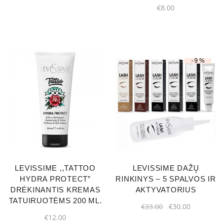
€
8.00
-9%
LEVISSIME ,,TATTOO
LEVISSIME DAŽŲ
HYDRA PROTECT”
RINKINYS – 5 SPALVOS IR
DRĖKINANTIS KREMAS
AKTYVATORIUS
TATUIRUOTĖMS 200 ML.
€
33.00
€
30.00
€
12.00