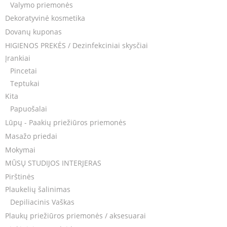
Valymo priemonės
Dekoratyvinė kosmetika
Dovanų kuponas
HIGIENOS PREKĖS / Dezinfekciniai skysčiai
Įrankiai
Pincetai
Teptukai
Kita
Papuošalai
Lūpų - Paakių priežiūros priemonės
Masažo priedai
Mokymai
MŪSŲ STUDIJOS INTERJERAS
Pirštinės
Plaukelių šalinimas
Depiliacinis Vaškas
Plaukų priežiūros priemonės / aksesuarai