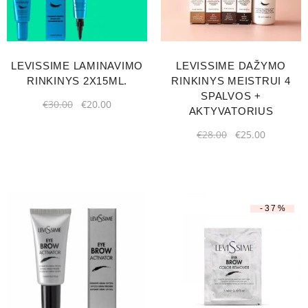
LEVISSIME LAMINAVIMO
LEVISSIME DAŽYMO
RINKINYS 2X15ML.
RINKINYS MEISTRUI 4
SPALVOS +
€
30.00
€
20.00
AKTYVATORIUS
€
28.00
€
25.00
-37%