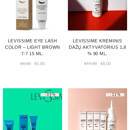
LEVISSIME EYE LASH
LEVISSIME KREMINIS
COLOR – LIGHT BROWN
DAŽŲ AKTYVATORIUS 1,8
7-7 15 ML.
% 90 ML.
€
8.00
€
5.00
€
10.00
€
8.00
-33%
-11%