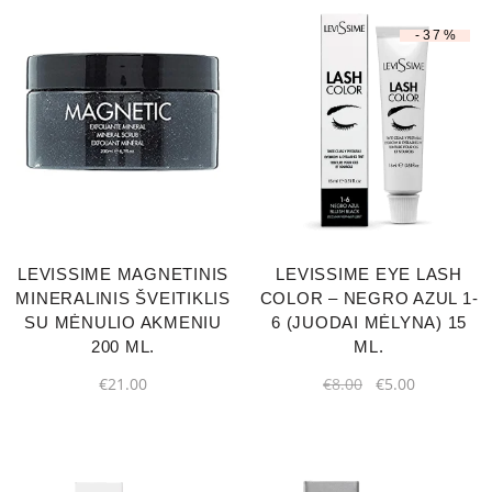
-37%
LEVISSIME MAGNETINIS
LEVISSIME EYE LASH
MINERALINIS ŠVEITIKLIS
COLOR – NEGRO AZUL 1-
SU MĖNULIO AKMENIU
6 (JUODAI MĖLYNA) 15
200 ML.
ML.
€
21.00
€
8.00
€
5.00