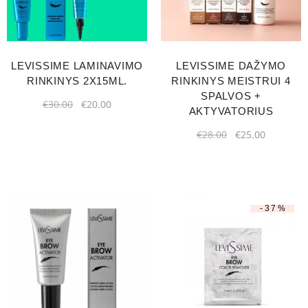
LEVISSIME LAMINAVIMO
LEVISSIME DAŽYMO
RINKINYS 2X15ML.
RINKINYS MEISTRUI 4
SPALVOS +
€
30.00
€
20.00
AKTYVATORIUS
€
28.00
€
25.00
-37%