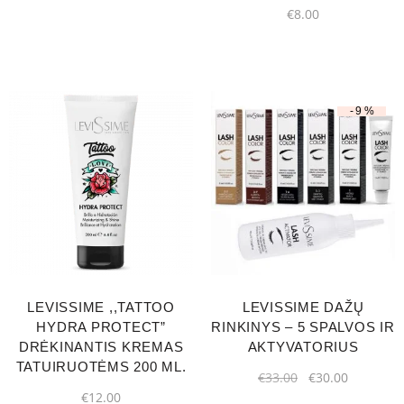
€
8.00
-9%
LEVISSIME ,,TATTOO
LEVISSIME DAŽŲ
HYDRA PROTECT”
RINKINYS – 5 SPALVOS IR
DRĖKINANTIS KREMAS
AKTYVATORIUS
TATUIRUOTĖMS 200 ML.
€
33.00
€
30.00
€
12.00