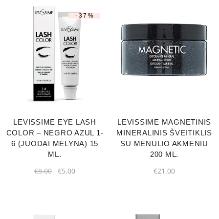
-37%
LEVISSIME EYE LASH
LEVISSIME MAGNETINIS
COLOR – NEGRO AZUL 1-
MINERALINIS ŠVEITIKLIS
6 (JUODAI MĖLYNA) 15
SU MĖNULIO AKMENIU
ML.
200 ML.
€
8.00
€
5.00
€
21.00