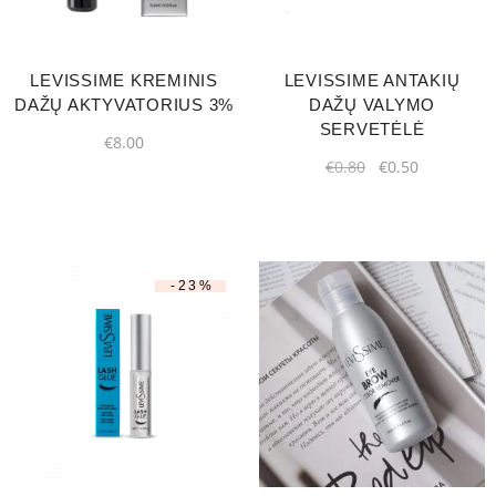
LEVISSIME KREMINIS
LEVISSIME ANTAKIŲ
DAŽŲ AKTYVATORIUS 3%
DAŽŲ VALYMO
SERVETĖLĖ
€
8.00
€
0.80
€
0.50
-23%