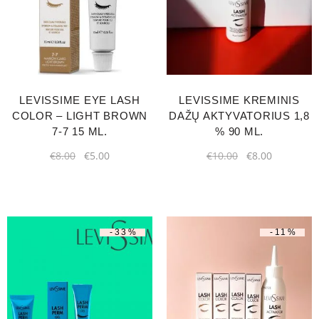
LEVISSIME EYE LASH
LEVISSIME KREMINIS
COLOR – LIGHT BROWN
DAŽŲ AKTYVATORIUS 1,8
7-7 15 ML.
% 90 ML.
€
8.00
€
5.00
€
10.00
€
8.00
-33%
-11%