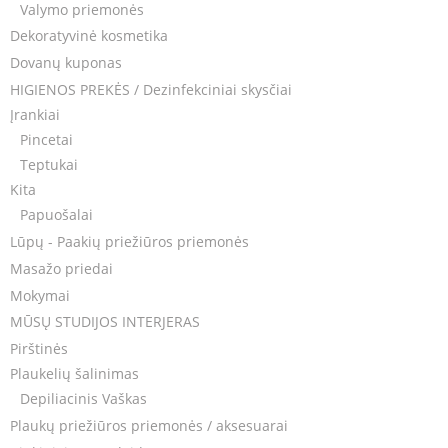
Valymo priemonės
Dekoratyvinė kosmetika
Dovanų kuponas
HIGIENOS PREKĖS / Dezinfekciniai skysčiai
Įrankiai
Pincetai
Teptukai
Kita
Papuošalai
Lūpų - Paakių priežiūros priemonės
Masažo priedai
Mokymai
MŪSŲ STUDIJOS INTERJERAS
Pirštinės
Plaukelių šalinimas
Depiliacinis Vaškas
Plaukų priežiūros priemonės / aksesuarai