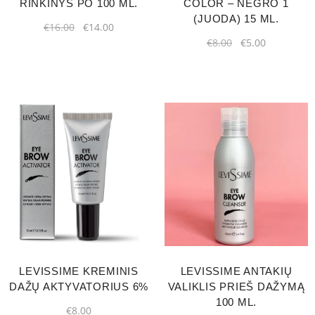
RINKINYS PO 100 ML.
COLOR – NEGRO 1
(JUODA) 15 ML.
€
16.00
€
14.00
€
8.00
€
5.00
LEVISSIME KREMINIS
LEVISSIME ANTAKIŲ
DAŽŲ AKTYVATORIUS 6%
VALIKLIS PRIEŠ DAŽYMĄ
100 ML.
€
8.00