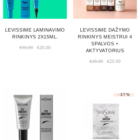
LEVISSIME LAMINAVIMO
LEVISSIME DAŽYMO
RINKINYS 2X15ML.
RINKINYS MEISTRUI 4
SPALVOS +
€
30.00
€
20.00
AKTYVATORIUS
€
28.00
€
25.00
-37%