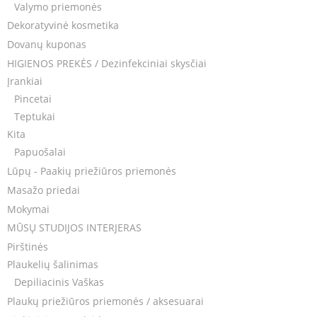
Valymo priemonės
Dekoratyvinė kosmetika
Dovanų kuponas
HIGIENOS PREKĖS / Dezinfekciniai skysčiai
Įrankiai
Pincetai
Teptukai
Kita
Papuošalai
Lūpų - Paakių priežiūros priemonės
Masažo priedai
Mokymai
MŪSŲ STUDIJOS INTERJERAS
Pirštinės
Plaukelių šalinimas
Depiliacinis Vaškas
Plaukų priežiūros priemonės / aksesuarai