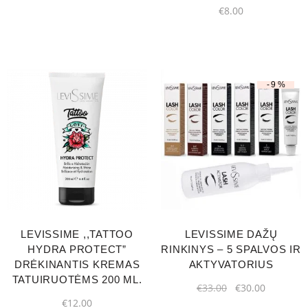
€
8.00
-9%
LEVISSIME ,,TATTOO
LEVISSIME DAŽŲ
HYDRA PROTECT”
RINKINYS – 5 SPALVOS IR
DRĖKINANTIS KREMAS
AKTYVATORIUS
TATUIRUOTĖMS 200 ML.
€
33.00
€
30.00
€
12.00