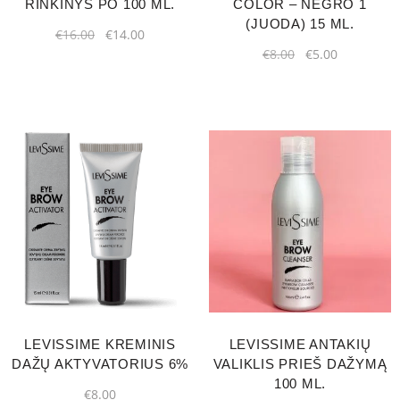
RINKINYS PO 100 ML.
COLOR – NEGRO 1
(JUODA) 15 ML.
€
16.00
€
14.00
€
8.00
€
5.00
LEVISSIME KREMINIS
LEVISSIME ANTAKIŲ
DAŽŲ AKTYVATORIUS 6%
VALIKLIS PRIEŠ DAŽYMĄ
100 ML.
€
8.00