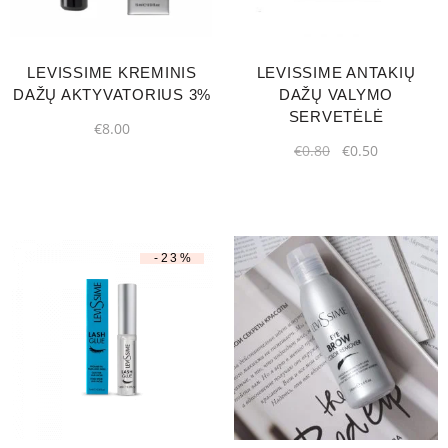
LEVISSIME KREMINIS
LEVISSIME ANTAKIŲ
DAŽŲ AKTYVATORIUS 3%
DAŽŲ VALYMO
SERVETĖLĖ
€
8.00
€
0.80
€
0.50
-23%