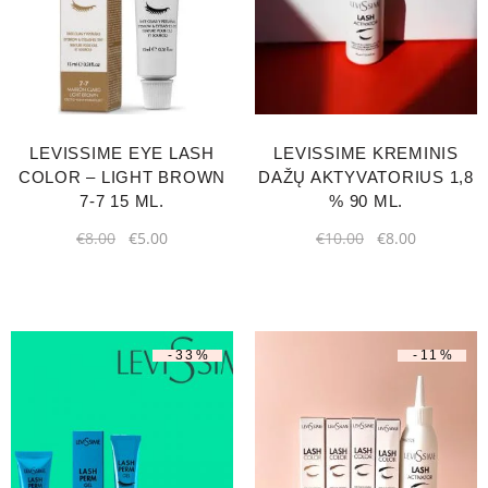
LEVISSIME EYE LASH
LEVISSIME KREMINIS
COLOR – LIGHT BROWN
DAŽŲ AKTYVATORIUS 1,8
7-7 15 ML.
% 90 ML.
€
8.00
€
5.00
€
10.00
€
8.00
-33%
-11%