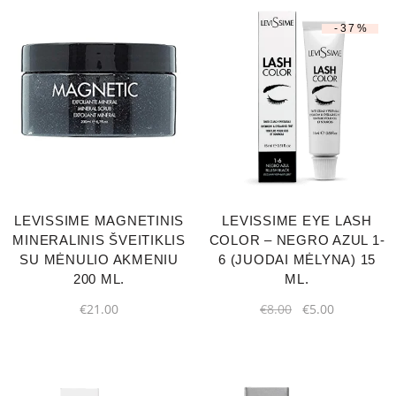
-37%
LEVISSIME MAGNETINIS
LEVISSIME EYE LASH
MINERALINIS ŠVEITIKLIS
COLOR – NEGRO AZUL 1-
SU MĖNULIO AKMENIU
6 (JUODAI MĖLYNA) 15
200 ML.
ML.
€
21.00
€
8.00
€
5.00