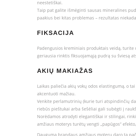
neestetiškai.
Taip pat galite išmėginti sausas mineralines pud
paakius bei kitas problemas – rezultatas nieka
FIKSACIJA
Padengusios kreminiais produktais veidą, turite 
geriausia rinktis fiksuojamąją pudrą su šviesą a
AKIŲ MAKIAŽAS
Laikas paliečia akių vokų odos elastingumą, o t
akcentuoti mažiau.
Venkite perlamutrinių (kurie turi atspindinčių dal
riebūs pieštukai arba šešėliai gali subėgti į rauk
Norėdamos atrodyti elegantiškai ir stilingai, rink
amžiaus moterys turėtų vengti „papūgos” efekto, t.y
Dauguma brandaus amžiaus moterų daro tą pačią 