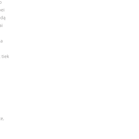
o
bei
ndą
ai
ma
 tiek
e,