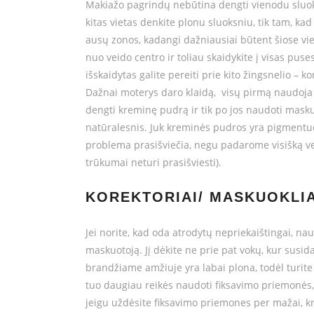
Makiažo pagrindų nebūtina dengti vienodu sluoks
kitas vietas denkite plonu sluoksniu, tik tam, ka
ausų zonos, kadangi dažniausiai būtent šiose vie
nuo veido centro ir toliau skaidykite į visas pus
išskaidytas galite pereiti prie kito žingsnelio – k
Dažnai moterys daro klaidą, visų pirmą naudoja k
dengti kreminę pudrą ir tik po jos naudoti masku
natūralesnis. Juk kreminės pudros yra pigmentuo
problema prasišviečia, negu padarome visišką vei
trūkumai neturi prasišviesti).
KOREKTORIAI/ MASKUOKLIA
Jei norite, kad oda atrodytų nepriekaištingai, na
maskuotoją. Jį dėkite ne prie pat vokų, kur susid
brandžiame amžiuje yra labai plona, todėl turite 
tuo daugiau reikės naudoti fiksavimo priemonės, ta
jeigu uždėsite fiksavimo priemones per mažai, kr