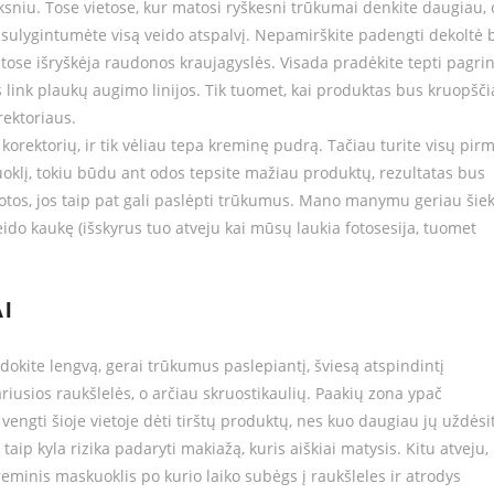
niu. Tose vietose, kur matosi ryškesni trūkumai denkite daugiau, 
d sulygintumėte visą veido atspalvį. Nepamirškite padengti dekoltė 
tose išryškėja raudonos kraujagyslės. Visada pradėkite tepti pagri
es link plaukų augimo linijos. Tik tuomet, kai produktas bus kruopšči
orektoriaus.
orektorių, ir tik vėliau tepa kreminę pudrą. Tačiau turite visų pir
oklį, tokiu būdu ant odos tepsite mažiau produktų, rezultatas bus
tos, jos taip pat gali paslėpti trūkumus. Mano manymu geriau šiek
do kaukę (išskyrus tuo atveju kai mūsų laukia fotosesija, tuomet
I
udokite lengvą, gerai trūkumus paslepiantį, šviesą atspindintį
ariusios raukšlelės, o arčiau skruostikaulių. Paakių zona ypač
vengti šioje vietoje dėti tirštų produktų, nes kuo daugiau jų uždėsit
ip kyla rizika padaryti makiažą, kuris aiškiai matysis. Kitu atveju,
eminis maskuoklis po kurio laiko subėgs į raukšleles ir atrodys