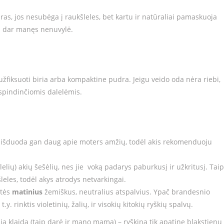
ras, jos nesubėga į raukšleles, bet kartu ir natūraliai pamaskuoja
da dar manęs nenuvylė.
užfiksuoti biria arba kompaktine pudra. Jeigu veido oda nėra riebi,
tspindinčiomis dalelėmis.
ai išduoda gan daug apie moters amžių, todėl akis rekomenduoju
elių) akių šešėlių, nes jie voką padarys paburkusį ir užkritusį. Taip
šleles, todėl akys atrodys netvarkingai.
itės
matinius
žemiškus, neutralius atspalvius. Ypač brandesnio
. rinktis violetinių, žalių, ir visokių kitokių ryškių spalvų.
klaidą (taip darė ir mano mama) – ryškina tik apatinę blakstienų