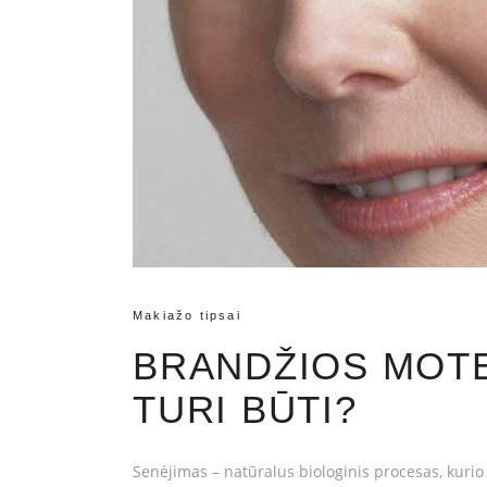
Makiažo tipsai
BRANDŽIOS MOTE
TURI BŪTI?
Senėjimas – natūralus biologinis procesas, kuri