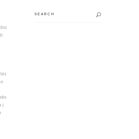
Search
for:
odos
ti
itės
no
toks
 į
n