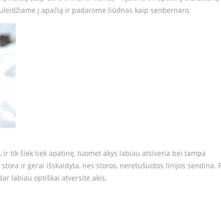
nuleidžiame į apačią ir padarome liūdnas kaip senbernaro.
ą, ir tik šiek tiek apatinę, tuomet akys labiau atsiveria bei tampa
stora ir gerai išskaidyta, nes storos, neretušuotos linijos sendina. 
dar labiau optiškai atversite akis.