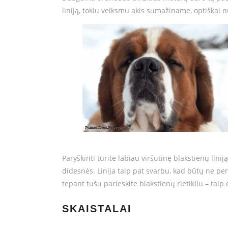
liniją, tokiu veiksmu akis sumažiname, optiškai 
Paryškinti turite labiau viršutinę blakstienų linij
didesnės. Linija taip pat svarbu, kad būtų ne per 
tepant tušu parieskite blakstienų rietikliu – taip 
SKAISTALAI