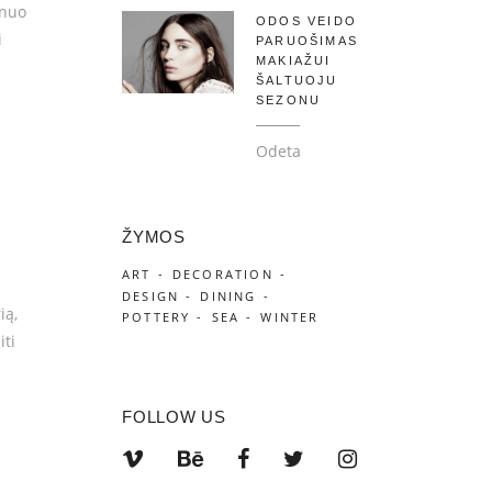
 nuo
ODOS VEIDO
i
PARUOŠIMAS
MAKIAŽUI
ŠALTUOJU
SEZONU
Odeta
ŽYMOS
ART
DECORATION
DESIGN
DINING
ią,
POTTERY
SEA
WINTER
iti
FOLLOW US