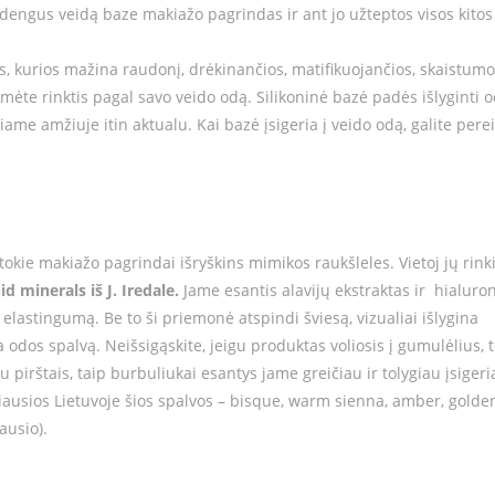
Padengus veidą baze makiažo pagrindas ir ant jo užteptos visos kitos
os, kurios mažina raudonį, drėkinančios, matifikuojančios, skaistumo
tumėte rinktis pagal savo veido odą. Silikoninė bazė padės išlyginti 
iame amžiuje itin aktualu. Kai bazė įsigeria į veido odą, galite perei
tokie makiažo pagrindai išryškins mimikos raukšleles. Vietoj jų rink
id minerals iš J. Iredale.
Jame esantis alavijų ekstraktas ir hialuro
s elastingumą. Be to ši priemonė atspindi šviesą, vizualiai išlygina
na odos spalvą. Neišsigąskite, jeigu produktas voliosis į gumulėlius, 
u pirštais, taip burbuliukai esantys jame greičiau ir tolygiau įsigeria
iausios Lietuvoje šios spalvos – bisque, warm sienna, amber, golde
ausio).