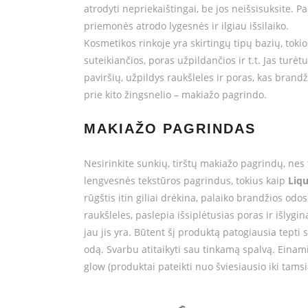
atrodyti nepriekaištingai, be jos neišsisuksite. 
priemonės atrodo lygesnės ir ilgiau išsilaiko.
Kosmetikos rinkoje yra skirtingų tipų bazių, toki
suteikiančios, poras užpildančios ir t.t. Jas turė
paviršių, užpildys raukšleles ir poras, kas brandž
prie kito žingsnelio – makiažo pagrindo.
MAKIAŽO PAGRINDAS
Nesirinkite sunkių, tirštų makiažo pagrindų, nes 
lengvesnės tekstūros pagrindus, tokius kaip
Liqu
rūgštis itin giliai drėkina, palaiko brandžios odo
raukšleles, paslepia išsiplėtusias poras ir išlygi
jau jis yra. Būtent šį produktą patogiausia tepti s
odą. Svarbu atitaikyti sau tinkamą spalvą. Einam
glow (produktai pateikti nuo šviesiausio iki tamsi