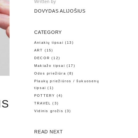
Written by
DOVYDAS ALIJOŠIUS
CATEGORY
Antakių tipsai
(13)
ART
(15)
DECOR
(12)
Makiažo tipsai
(17)
Odos priežiūra
(8)
Plaukų priežiūros / šukuosenų
tipsai
(1)
POTTERY
(4)
IS
TRAVEL
(3)
Vidinis grožis
(3)
READ NEXT