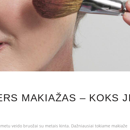
RS MAKIAŽAS – KOKS J
o metu veido bruožai su metais kinta. Dažniausiai tokiame makiaže