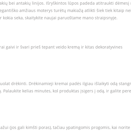
akių bei antakių linijos. Išryškintos lūpos padeda atitraukti dėmesį
egantiško amžiaus moterys turėtų makiažą atlikti šiek tiek kitaip ne
ir kokia seka, skaitykite naujai paruoštame mano straipsnyje.
ai gaivi ir švari prieš tepant veido kremą ir kitas dekoratyvines
uolat drėkinti. Drėkinamieji kremai padės ilgiau išlaikyti odą stangr
. Palaukite kelias minutes, kol produktas įsigers į odą, ir galite pere
i (jos gali kimšti poras), tačiau ypatingomis progomis, kai norite