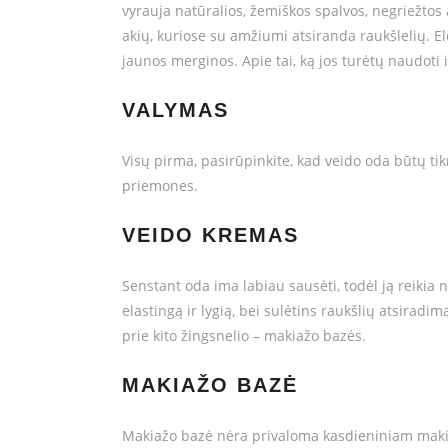
vyrauja natūralios, žemiškos spalvos, negriežtos 
akių, kuriose su amžiumi atsiranda raukšlelių. El
jaunos merginos. Apie tai, ką jos turėtų naudoti 
VALYMAS
Visų pirma, pasirūpinkite, kad veido oda būtų tikr
priemones.
VEIDO KREMAS
Senstant oda ima labiau sausėti, todėl ją reikia n
elastingą ir lygią, bei sulėtins raukšlių atsiradimą
prie kito žingsnelio – makiažo bazės.
MAKIAŽO BAZĖ
Makiažo bazė nėra privaloma kasdieniniam makiažu